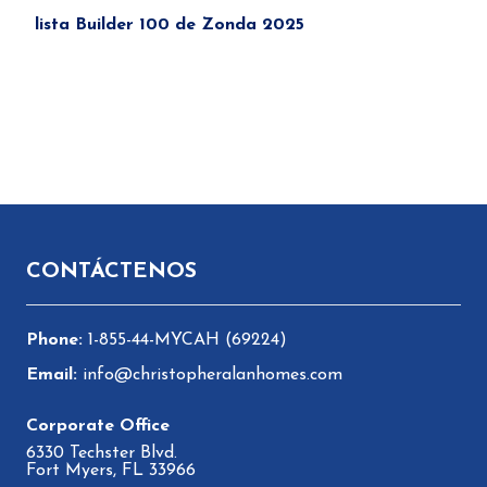
lista Builder 100 de Zonda 2025
Pie de página
CONTÁCTENOS
1-855-44-MYCAH (69224)
info@christopheralanhomes.com
6330 Techster Blvd.
Fort Myers, FL 33966