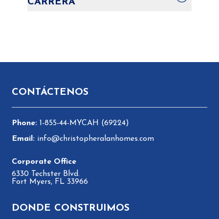
CARRERA
agentes inmobiliarios
para más
información.
Solicite un puesto o envíe su currículum
para un puesto futuro aquí:
Visite la
página de Carreras
Pie de página
CONTÁCTENOS
1-855-44-MYCAH (69224)
info@christopheralanhomes.com
6330 Techster Blvd.
Fort Myers, FL 33966
DONDE CONSTRUIMOS