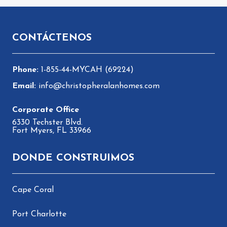
Pie de página
CONTÁCTENOS
1-855-44-MYCAH (69224)
info@christopheralanhomes.com
6330 Techster Blvd.
Fort Myers, FL 33966
DONDE CONSTRUIMOS
Cape Coral
Port Charlotte