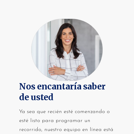
deseos para una nueva casa y los plazos
planos de planta con dormitorios
de tu mudanza, te ayudaremos a
divididos para una máxima privacidad,
determinar los siguientes pasos para
y materiales y mano de obra de calidad
que la experiencia de compra de una
para que puedas disfrutar de tu casa
casa sea lo más fluida posible.
durante muchos años.
Nos encantaría saber
de usted
Ya sea que recién esté comenzando o
esté listo para programar un
recorrido, nuestro equipo en línea está