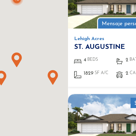
Mensaje pers
Lehigh Acres
ST. AUGUSTINE
BEDS
BA
4
2
SF A/C
CA
1829
2