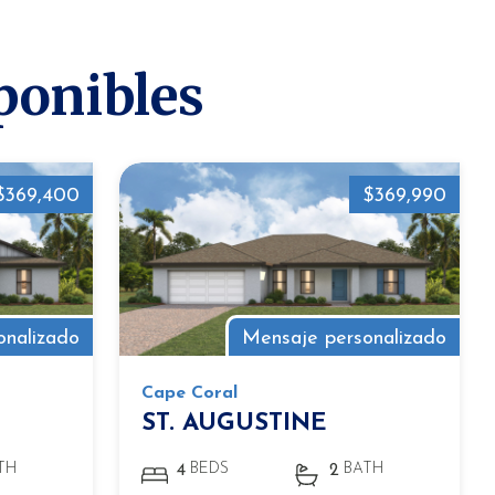
ponibles
$369,400
$369,990
onalizado
Mensaje personalizado
Cape Coral
ST. AUGUSTINE
TH
BEDS
BATH
4
2