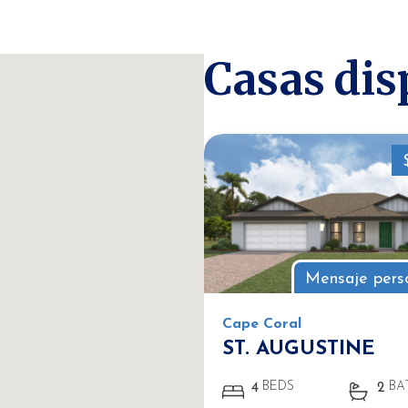
Casas dis
Mensaje pers
Cape Coral
ST. AUGUSTINE
BEDS
BA
4
2