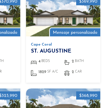
$370,990
$369,990
onalizado
Mensaje personalizado
Cape Coral
ST. AUGUSTINE
TH
BEDS
BATH
4
2
R
SF A/C
CAR
1829
2
$323,990
$368,990