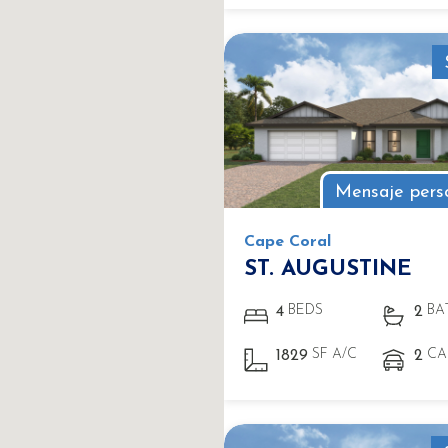
Mensaje pers
Cape Coral
ST. AUGUSTINE
BEDS
BA
4
2
SF A/C
CA
1829
2