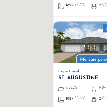
SF A/C
CA
1829
2
Mensaje pers
Cape Coral
ST. AUGUSTINE
BEDS
BA
4
2
SF A/C
CA
1829
2