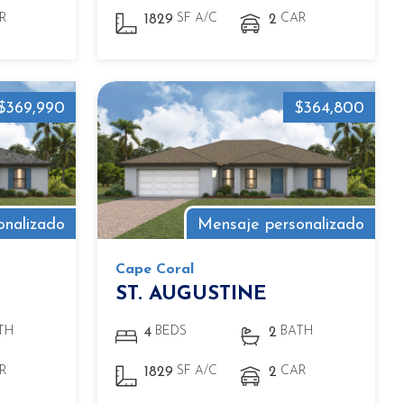
R
SF A/C
CAR
1829
2
$369,990
$364,800
onalizado
Mensaje personalizado
Cape Coral
ST. AUGUSTINE
TH
BEDS
BATH
4
2
R
SF A/C
CAR
1829
2