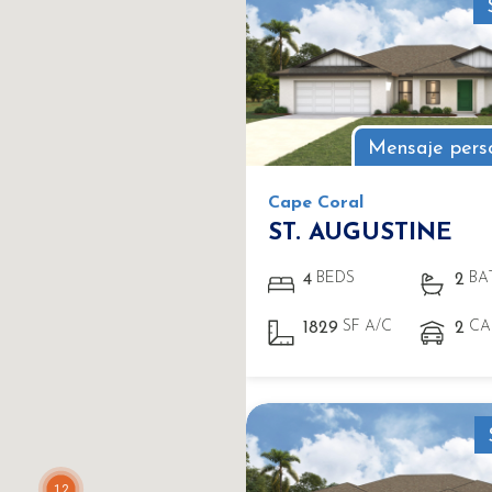
Mensaje pers
Cape Coral
ST. AUGUSTINE
BEDS
BA
4
2
SF A/C
CA
1829
2
12