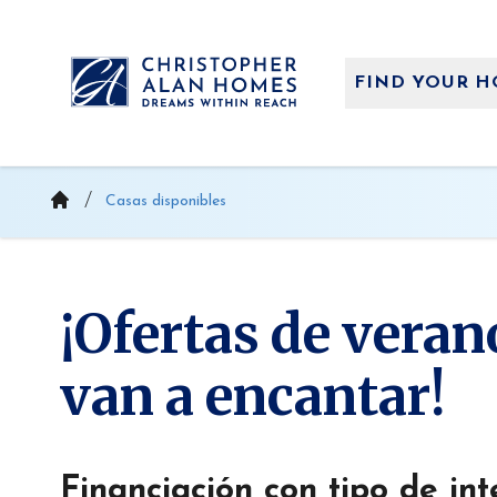
Saltar
al
contenido
FIND YOUR 
Casas disponibles
¡Ofertas de veran
van a encantar!
Financiación con tipo de inte