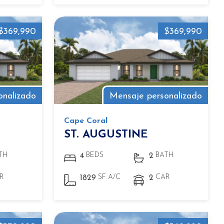
$369,990
$369,990
onalizado
Mensaje personalizado
Cape Coral
ST. AUGUSTINE
TH
BEDS
BATH
4
2
R
SF A/C
CAR
1829
2