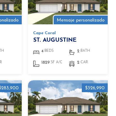
onalizado
Mensaje personalizado
Cape Coral
ST. AUGUSTINE
TH
BEDS
BATH
4
2
R
SF A/C
CAR
1829
2
$283,900
$326,990