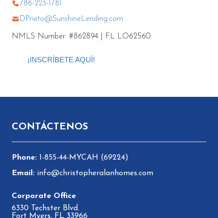
786-223-1781
DPrieto@SunshineLending.com
NMLS Number: #862894 | FL LO62560
¡INSCRÍBETE AQUÍ!
Pie de página
CONTÁCTENOS
1-855-44-MYCAH (69224)
info@christopheralanhomes.com
6330 Techster Blvd.
Fort Myers, FL 33966