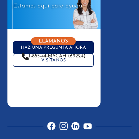
¡Estamos aquí para ayudar!
LLÁMANOS
HAZ UNA PREGUNTA AHORA
1-855-44-MYCAH (69224)
VISÍTANOS
Facebook
Instagram
LinkedIn
YouTube