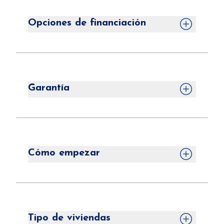
Opciones de financiación
Nuestros prestamistas preferentes
ofrecen diversas opciones de financiación
y tienen acceso a lo último en
Garantía
programas de ayuda al pago inicial
disponibles. También son expertos en
Sí, ofrecemos un año completo de
reparación de crédito y trabajarán
cobertura contra defectos en el cableado
contigo para mejorar tu puntuación
eléctrico, las tuberías de fontanería y los
Cómo empezar
crediticia y que puedas optar a la mejor
conductos; además de siete años
financiación posible.
completos de cobertura contra defectos
Ponte en contacto con nuestro equipo
estructurales para los componentes
llamando al
855-44-MYCAH (69224)
portantes. Los electrodomésticos tienen
para obtener más información sobre las
Tipo de viviendas
un año de garantía del fabricante.