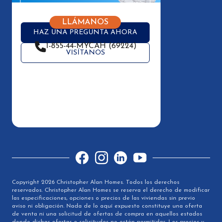
LLÁMANOS
HAZ UNA PREGUNTA AHORA
1-855-44-MYCAH (69224)
VISÍTANOS
Facebook
Instagram
LinkedIn
YouTube
Copyright 2026 Christopher Alan Homes. Todos los derechos
reservados. Christopher Alan Homes se reserva el derecho de modificar
las especificaciones, opciones o precios de las viviendas sin previo
aviso ni obligación. Nada de lo aquí expuesto constituye una oferta
de venta ni una solicitud de ofertas de compra en aquellos estados
donde dichas ofertas o solicitudes no estén permitidas. Los precios y