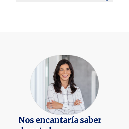
viviendas disponibles, nuestro programa
de construcción «En tu parcela» y los
Christopher Alan Homes construye casas
incentivos actuales para compradores.
unifamiliares con zonas de
Cuando sepamos más sobre tu lista de
entretenimiento de concepto abierto,
deseos para una nueva casa y los plazos
planos de planta con dormitorios
de tu mudanza, te ayudaremos a
divididos para una máxima privacidad,
determinar los siguientes pasos para
y materiales y mano de obra de calidad
que la experiencia de compra de una
para que puedas disfrutar de tu casa
casa sea lo más fluida posible.
durante muchos años.
Nos encantaría saber