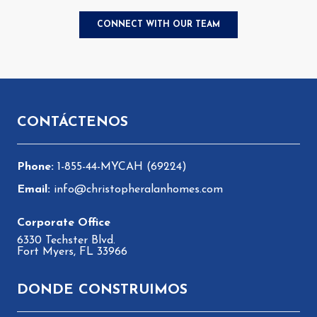
Pie de página
CONTÁCTENOS
1-855-44-MYCAH (69224)
info@christopheralanhomes.com
6330 Techster Blvd.
Fort Myers, FL 33966
DONDE CONSTRUIMOS