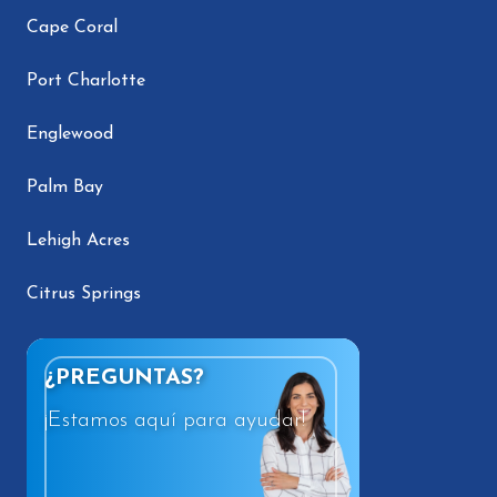
Cape Coral
Port Charlotte
Englewood
Palm Bay
Lehigh Acres
Citrus Springs
¿PREGUNTAS?
¡Estamos aquí para ayudar!