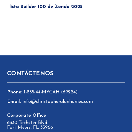
lista Builder 100 de Zonda 2025
Pie de página
CONTÁCTENOS
1-855-44-MYCAH (69224)
info@christopheralanhomes.com
6330 Techster Blvd.
Fort Myers, FL 33966