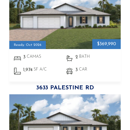
$369,990
Ready: Oct 2026
CAMAS
BATH
3
2
SF A/C
CAR
1,974
3
3633 PALESTINE RD