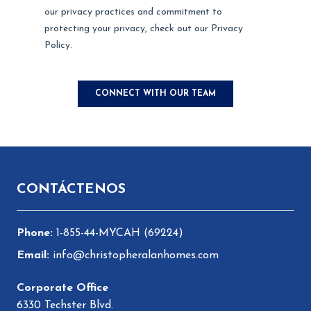
Pie de página
CONTÁCTENOS
1-855-44-MYCAH (69224)
info@christopheralanhomes.com
6330 Techster Blvd.