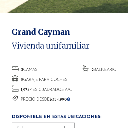
* Las altitudes pueden variar según la ubicación.
Grand Cayman
Vivienda unifamiliar
3
CAMAS
2
BALNEARIO
2
GARAJE PARA COCHES
1,974
PIES CUADRADOS A/C
PRECIO DESDE
$354,990
DISPONIBLE EN ESTAS UBICACIONES: