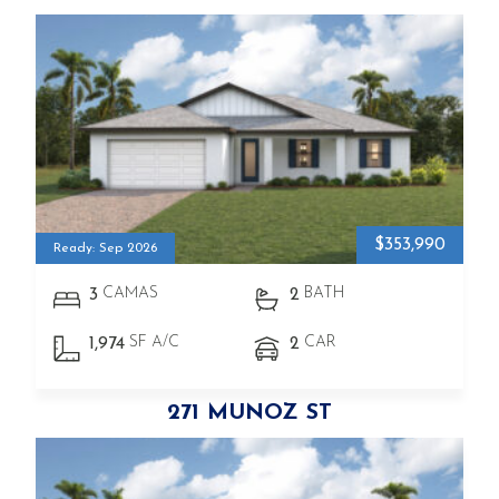
$353,990
Ready: Sep 2026
CAMAS
BATH
3
2
SF A/C
CAR
1,974
2
271 MUNOZ ST