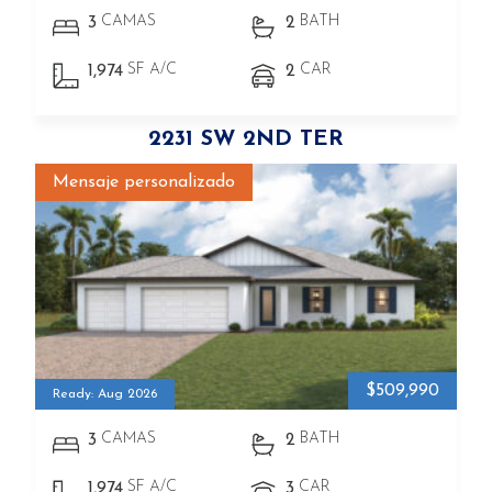
CAMAS
BATH
3
2
SF A/C
CAR
1,974
2
2231 SW 2ND TER
Mensaje personalizado
$509,990
Ready: Aug 2026
CAMAS
BATH
3
2
SF A/C
CAR
1,974
3