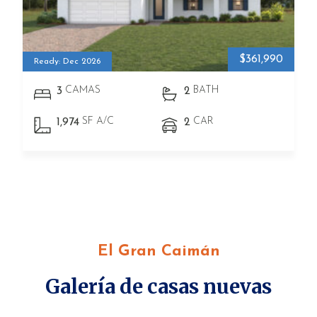
$361,990
Ready: Dec 2026
CAMAS
BATH
3
2
SF A/C
CAR
1,974
2
El Gran Caimán
Galería de casas nuevas