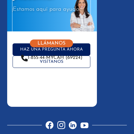
¡Estamos aquí para ayudar!
LLÁMANOS
HAZ UNA PREGUNTA AHORA
1-855-44-MYCAH (69224)
VISÍTANOS
Facebook
Instagram
LinkedIn
YouTube