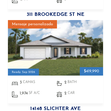
311 BROOKEDGE ST NE
Mensaje personalizado
$419,990
Ready: Sep 2026
CAMAS
BATH
3
2
SF A/C
CAR
1,974
2
14148 SLICHTER AVE