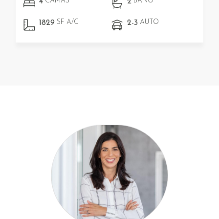
CAMAS
BAÑO
4
2
SF A/C
AUTO
1829
2-3