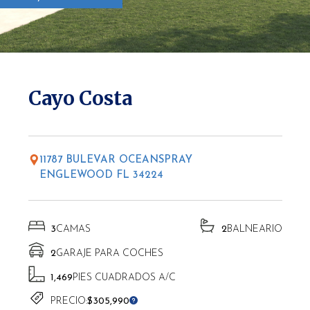
* Las altitudes pueden variar según la ubicación.
Cayo Costa
11787 BULEVAR OCEANSPRAY
ENGLEWOOD FL 34224
3
CAMAS
2
BALNEARIO
2
GARAJE PARA COCHES
1,469
PIES CUADRADOS A/C
PRECIO:
$305,990