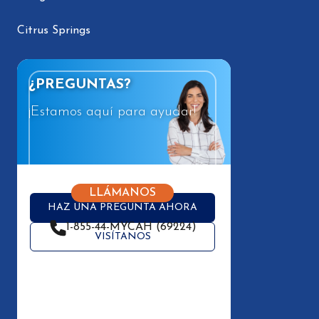
Citrus Springs
¿PREGUNTAS?
¡Estamos aquí para ayudar!
LLÁMANOS
HAZ UNA PREGUNTA AHORA
1-855-44-MYCAH (69224)
VISÍTANOS