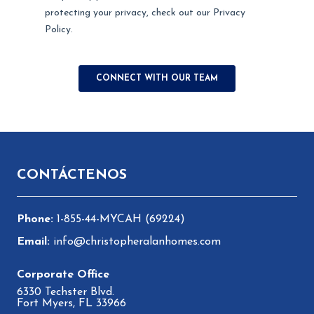
Pie de página
CONTÁCTENOS
1-855-44-MYCAH (69224)
info@christopheralanhomes.com
6330 Techster Blvd.
Fort Myers, FL 33966