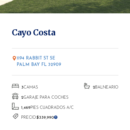
* Las altitudes pueden variar según la ubicación.
Cayo Costa
1194 RABBIT ST SE
PALM BAY FL 32909
3
CAMAS
2
BALNEARIO
2
GARAJE PARA COCHES
1,469
PIES CUADRADOS A/C
PRECIO:
$339,990