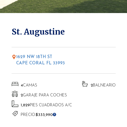
* Las altitudes pueden variar según la ubicación.
St. Augustine
1629 NW 18TH ST
CAPE CORAL FL 33993
4
CAMAS
2
BALNEARIO
2
GARAJE PARA COCHES
1,829
PIES CUADRADOS A/C
PRECIO:
$333,990