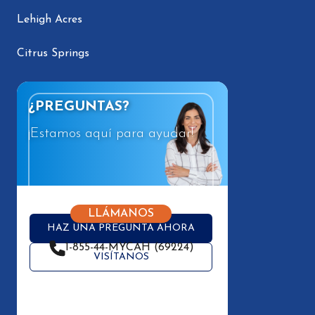
Lehigh Acres
Citrus Springs
¿PREGUNTAS?
¡Estamos aquí para ayudar!
LLÁMANOS
HAZ UNA PREGUNTA AHORA
1-855-44-MYCAH (69224)
VISÍTANOS