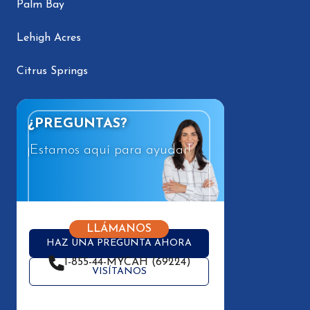
Palm Bay
Lehigh Acres
Citrus Springs
¿PREGUNTAS?
¡Estamos aquí para ayudar!
LLÁMANOS
HAZ UNA PREGUNTA AHORA
1-855-44-MYCAH (69224)
VISÍTANOS