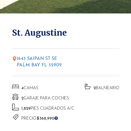
* Las altitudes pueden variar según la ubicación.
St. Augustine
1643 SAIPAN ST SE
PALM BAY FL 32909
4
CAMAS
2
BALNEARIO
2
GARAJE PARA COCHES
1,829
PIES CUADRADOS A/C
PRECIO:
$368,990