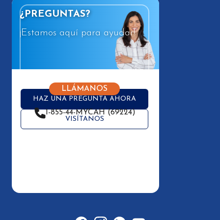
¿PREGUNTAS?
¡Estamos aquí para ayudar!
LLÁMANOS
HAZ UNA PREGUNTA AHORA
1-855-44-MYCAH (69224)
VISÍTANOS