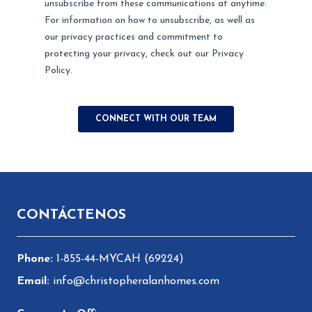
Pie de página
CONTÁCTENOS
1-855-44-MYCAH (69224)
info@christopheralanhomes.com