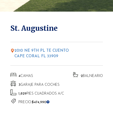
* Las altitudes pueden variar según la ubicación.
St. Augustine
2010 NE 9TH PL TE CUENTO
CAPE CORAL FL 33909
4
CAMAS
2
BALNEARIO
3
GARAJE PARA COCHES
1,829
PIES CUADRADOS A/C
PRECIO:
$474,990