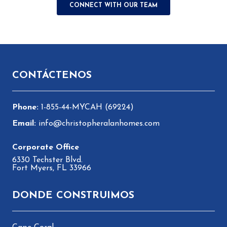
Pie de página
CONTÁCTENOS
1-855-44-MYCAH (69224)
info@christopheralanhomes.com
6330 Techster Blvd.
Fort Myers, FL 33966
DONDE CONSTRUIMOS