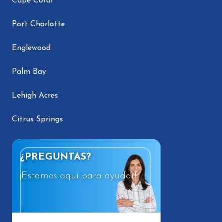
Cape Coral
Port Charlotte
Englewood
Palm Bay
Lehigh Acres
Citrus Springs
¿PREGUNTAS?
¡Estamos aquí para ayudar!