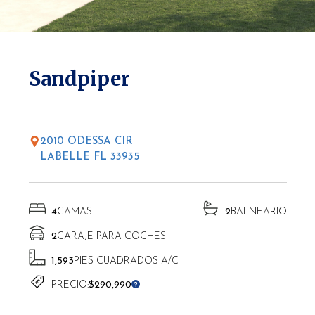
* Las altitudes pueden variar según la ubicación.
Sandpiper
2010 ODESSA CIR
LABELLE FL 33935
4
CAMAS
2
BALNEARIO
2
GARAJE PARA COCHES
1,593
PIES CUADRADOS A/C
PRECIO:
$290,990