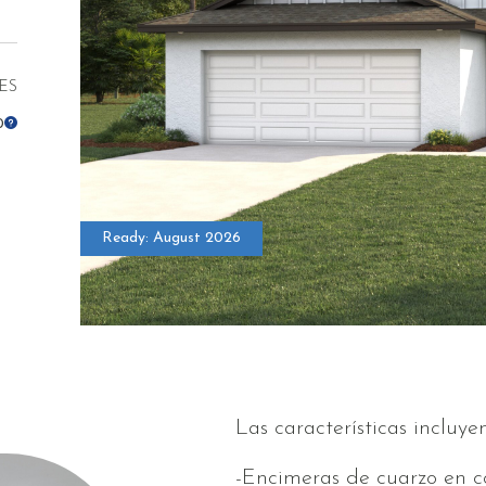
ES
0
Ready: August 2026
* Las altitudes pued
Las características incluyen
-Encimeras de cuarzo en c