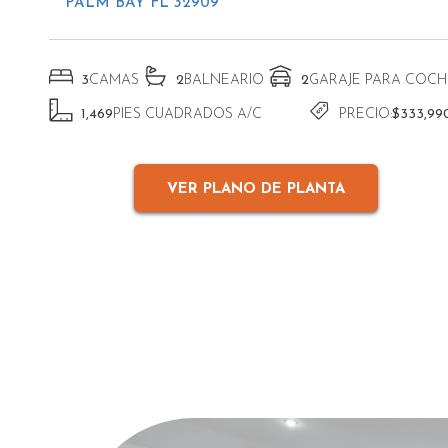
PALM BAY FL 32909
3
CAMAS
2
BALNEARIO
2
GARAJE PARA COCH
1,469
PIES CUADRADOS A/C
PRECIO:
$333,99
VER PLANO DE PLANTA