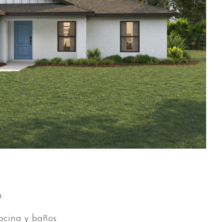
en variar según la ubicación.
:
ocina y baños