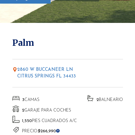
* Las altitudes pueden variar según la ubicación.
Palm
2860 W BUCCANEER LN
CITRUS SPRINGS FL 34433
3
CAMAS
2
BALNEARIO
2
GARAJE PARA COCHES
1,550
PIES CUADRADOS A/C
PRECIO:
$266,990