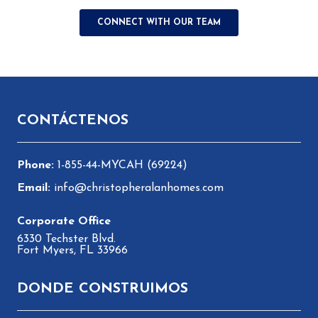
Pie de página
CONTÁCTENOS
1-855-44-MYCAH (69224)
info@christopheralanhomes.com
6330 Techster Blvd.
Fort Myers, FL 33966
DONDE CONSTRUIMOS