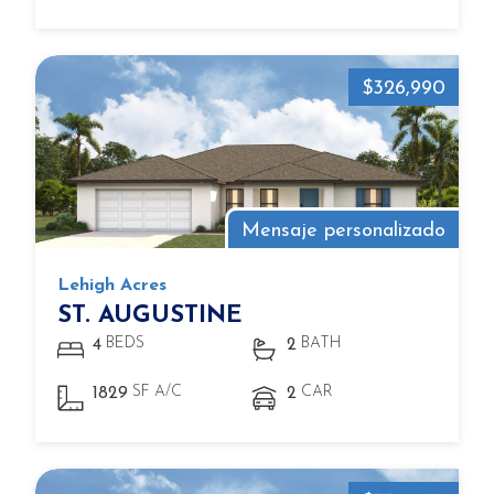
$326,990
Mensaje personalizado
Lehigh Acres
ST. AUGUSTINE
BEDS
BATH
4
2
SF A/C
CAR
1829
2