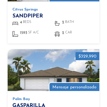
Citrus Springs
SANDPIPER
BEDS
BATH
4
2
SF A/C
CAR
1593
2
$329,990
Mensaje personalizado
Palm Bay
GASPARILLA