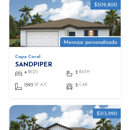
$309,800
Mensaje personalizado
Cape Coral
SANDPIPER
BEDS
BATH
4
2
SF A/C
CAR
1593
2
$313,990