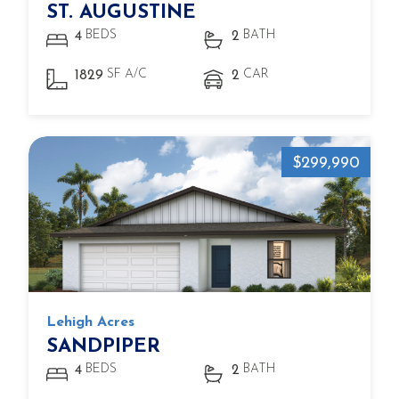
ST. AUGUSTINE
BEDS
BATH
4
2
SF A/C
CAR
1829
2
$299,990
Lehigh Acres
SANDPIPER
BEDS
BATH
4
2