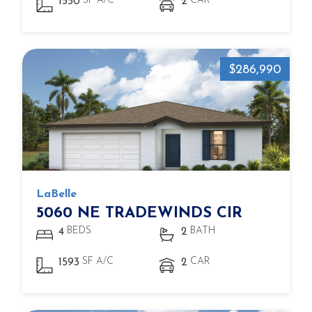
SF A/C
CAR
1550
2
$286,990
LaBelle
5060 NE TRADEWINDS CIR
BEDS
BATH
4
2
SF A/C
CAR
1593
2