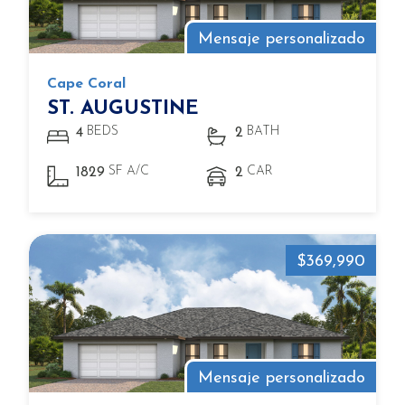
Mensaje personalizado
Cape Coral
ST. AUGUSTINE
BEDS
BATH
4
2
SF A/C
CAR
1829
2
$369,990
Mensaje personalizado