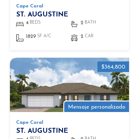
Cape Coral
ST. AUGUSTINE
BEDS
BATH
4
2
SF A/C
CAR
1829
2
$364,800
Mensaje personalizado
Cape Coral
ST. AUGUSTINE
BEDS
BATH