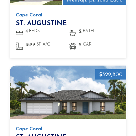
Mensaje personalizado
Cape Coral
ST. AUGUSTINE
BEDS
BATH
4
2
SF A/C
CAR
1829
2
$329,800
Cape Coral