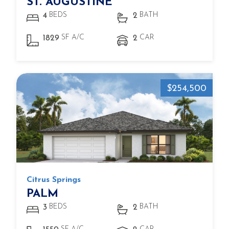
ST. AUGUSTINE
BEDS
BATH
4
2
SF A/C
CAR
1829
2
$254,500
Citrus Springs
PALM
BEDS
BATH
3
2