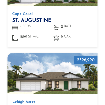
Cape Coral
ST. AUGUSTINE
BEDS
BATH
4
2
SF A/C
CAR
1829
2
$326,990
Lehigh Acres