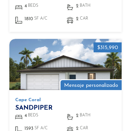
BEDS
BATH
4
2
SF A/C
CAR
1810
2
$315,990
Mensaje personalizado
Cape Coral
SANDPIPER
BEDS
BATH
4
2
SF A/C
CAR
1593
2