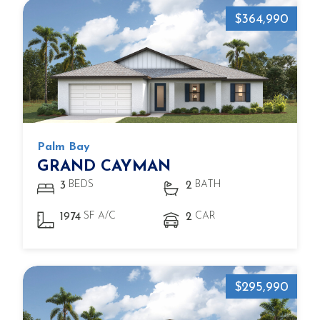
$364,990
Palm Bay
GRAND CAYMAN
BEDS
BATH
3
2
SF A/C
CAR
1974
2
$295,990