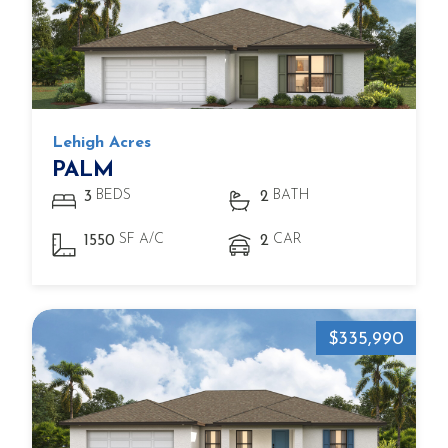
Lehigh Acres
PALM
BEDS
BATH
3
2
SF A/C
CAR
1550
2
$335,990