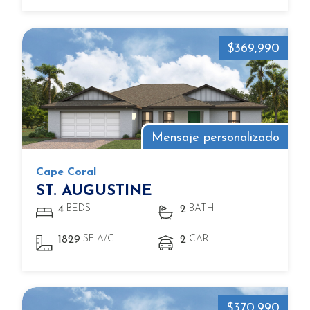
$369,990
Mensaje personalizado
Cape Coral
ST. AUGUSTINE
BEDS
BATH
4
2
SF A/C
CAR
1829
2
$370,990