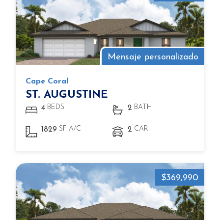
Mensaje personalizado
Cape Coral
ST. AUGUSTINE
BEDS
BATH
4
2
SF A/C
CAR
1829
2
$369,990