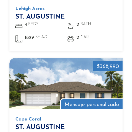
Lehigh Acres
ST. AUGUSTINE
BEDS
BATH
4
2
SF A/C
CAR
1829
2
$368,990
Mensaje personalizado
Cape Coral
ST. AUGUSTINE