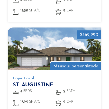
4
2
SF A/C
CAR
1829
2
$369,990
Mensaje personalizado
Cape Coral
ST. AUGUSTINE
BEDS
BATH
4
2
SF A/C
CAR
1829
2