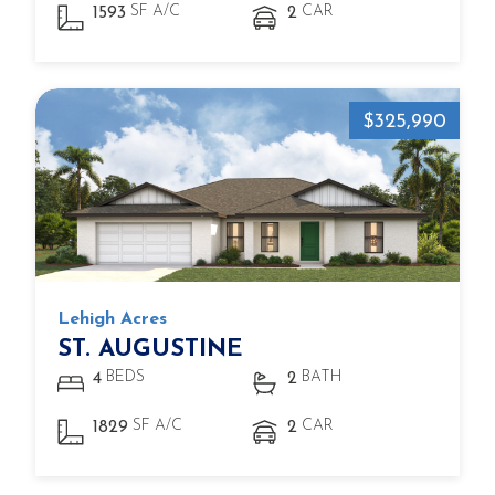
SF A/C
CAR
1593
2
$325,990
Lehigh Acres
ST. AUGUSTINE
BEDS
BATH
4
2
SF A/C
CAR
1829
2