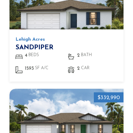
Lehigh Acres
SANDPIPER
BEDS
BATH
4
2
SF A/C
CAR
1593
2
$332,990