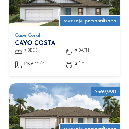
Mensaje personalizado
Cape Coral
CAYO COSTA
BEDS
BATH
3
2
SF A/C
CAR
1469
2
$369,990