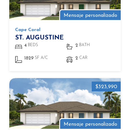
Mensaje personalizado
Cape Coral
ST. AUGUSTINE
BEDS
BATH
4
2
SF A/C
CAR
1829
2
$323,990
Mensaje personalizado