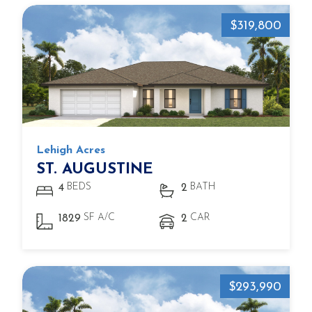
$319,800
Lehigh Acres
ST. AUGUSTINE
BEDS
BATH
4
2
SF A/C
CAR
1829
2
$293,990