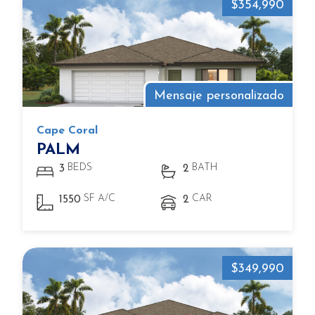
$354,990
Mensaje personalizado
Cape Coral
PALM
BEDS
BATH
3
2
SF A/C
CAR
1550
2
$349,990