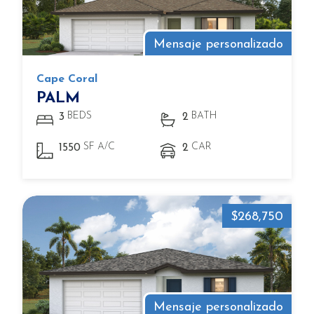
Mensaje personalizado
Cape Coral
PALM
BEDS
BATH
3
2
SF A/C
CAR
1550
2
$268,750
Mensaje personalizado