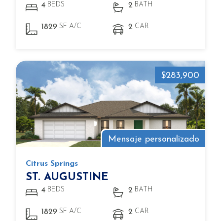
BEDS
BATH
4
2
SF A/C
CAR
1829
2
$283,900
Mensaje personalizado
Citrus Springs
ST. AUGUSTINE
BEDS
BATH
4
2
SF A/C
CAR
1829
2