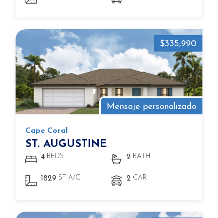
$335,990
Mensaje personalizado
Cape Coral
ST. AUGUSTINE
BEDS
BATH
4
2
SF A/C
CAR
1829
2