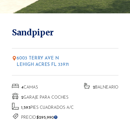
* Las altitudes pueden variar según la ubicación.
Sandpiper
6003 TERRY AVE N
LEHIGH ACRES FL 33971
4
CAMAS
2
BALNEARIO
2
GARAJE PARA COCHES
1,593
PIES CUADRADOS A/C
PRECIO:
$295,990