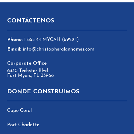
Pie de página
CONTÁCTENOS
1-855-44-MYCAH (69224)
info@christopheralanhomes.com
6330 Techster Blvd.
Fort Myers, FL 33966
DONDE CONSTRUIMOS
Cape Coral
Port Charlotte