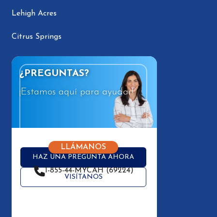
Lehigh Acres
Citrus Springs
¿PREGUNTAS?
¡Estamos aquí para ayudar!
LLÁMANOS
HAZ UNA PREGUNTA AHORA
1-855-44-MYCAH (69224)
VISÍTANOS