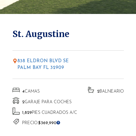
* Las altitudes pueden variar según la ubicación.
St. Augustine
838 ELDRON BLVD SE
PALM BAY FL 32909
4
CAMAS
2
BALNEARIO
2
GARAJE PARA COCHES
1,829
PIES CUADRADOS A/C
PRECIO:
$369,990