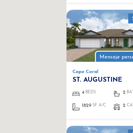
Mensaje pers
Cape Coral
ST. AUGUSTINE
BEDS
BA
4
2
SF A/C
CA
1829
2