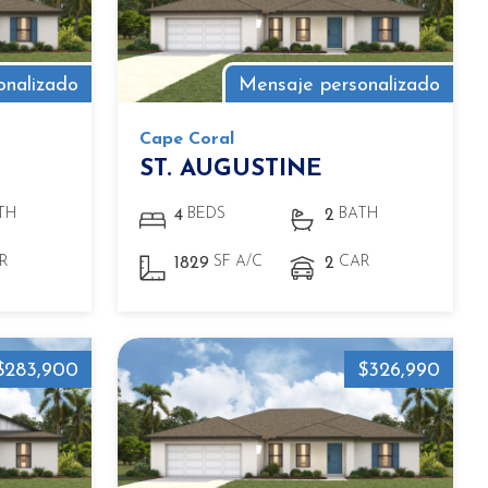
onalizado
Mensaje personalizado
Cape Coral
ST. AUGUSTINE
TH
BEDS
BATH
4
2
R
SF A/C
CAR
1829
2
$283,900
$326,990