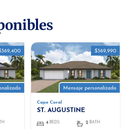
ponibles
$369,400
$369,990
onalizado
Mensaje personalizado
Cape Coral
ST. AUGUSTINE
TH
BEDS
BATH
4
2