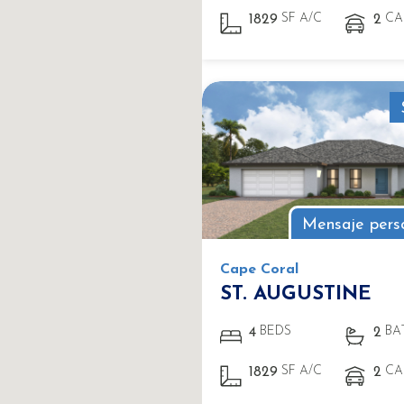
SF A/C
CA
1829
2
Mensaje pers
Cape Coral
ST. AUGUSTINE
BEDS
BA
4
2
SF A/C
CA
1829
2