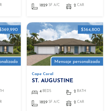
R
SF A/C
CAR
1829
2
$369,990
$364,800
onalizado
Mensaje personalizado
Cape Coral
ST. AUGUSTINE
TH
BEDS
BATH
4
2
R
SF A/C
CAR
1829
2