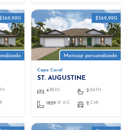
$369,990
$369,990
onalizado
Mensaje personalizado
Cape Coral
ST. AUGUSTINE
TH
BEDS
BATH
4
2
R
SF A/C
CAR
1829
2