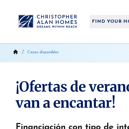
Saltar
al
contenido
FIND YOUR 
Casas disponibles
¡Ofertas de veran
van a encantar!
Financiación con tipo de inte