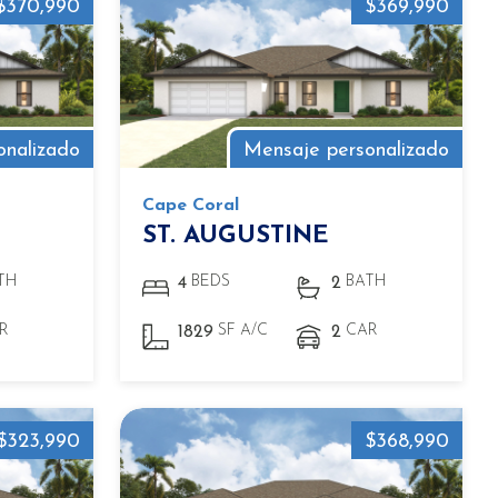
$370,990
$369,990
onalizado
Mensaje personalizado
Cape Coral
ST. AUGUSTINE
TH
BEDS
BATH
4
2
R
SF A/C
CAR
1829
2
$323,990
$368,990