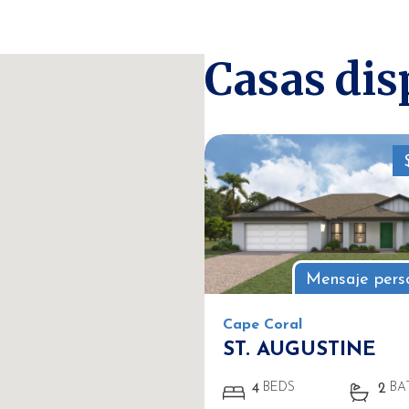
Casas dis
Mensaje pers
Cape Coral
ST. AUGUSTINE
BEDS
BA
4
2