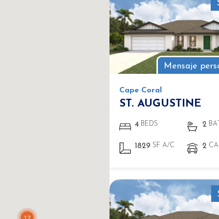
Mensaje pers
Cape Coral
ST. AUGUSTINE
BEDS
BA
4
2
SF A/C
CA
1829
2
12