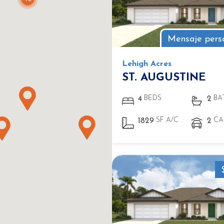
Mensaje pers
Lehigh Acres
ST. AUGUSTINE
BEDS
BA
4
2
SF A/C
CA
1829
2