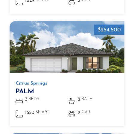
SF A/C
CAR
1829
2
$254,500
Citrus Springs
PALM
BEDS
BATH
3
2
SF A/C
CAR
1550
2