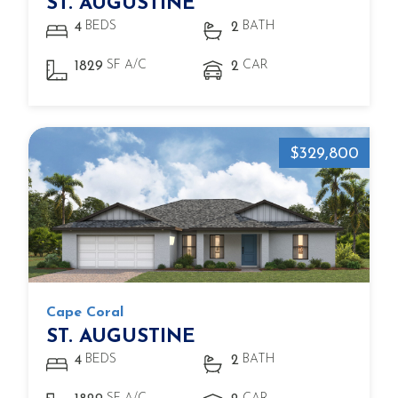
ST. AUGUSTINE
BEDS
BATH
4
2
SF A/C
CAR
1829
2
$329,800
Cape Coral
ST. AUGUSTINE
BEDS
BATH
4
2