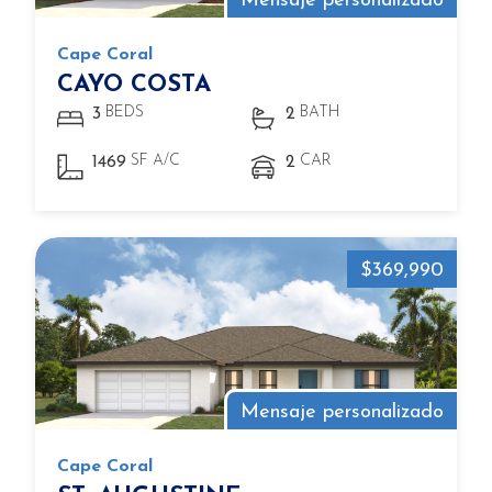
Mensaje personalizado
Cape Coral
CAYO COSTA
BEDS
BATH
3
2
SF A/C
CAR
1469
2
$369,990
Mensaje personalizado
Cape Coral