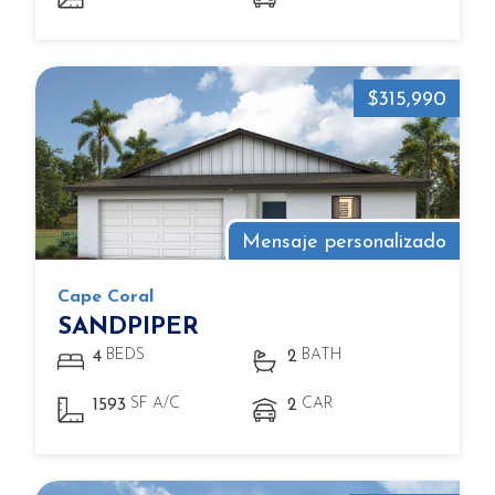
$315,990
Mensaje personalizado
Cape Coral
SANDPIPER
BEDS
BATH
4
2
SF A/C
CAR
1593
2