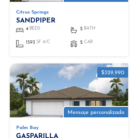
Citrus Springs
SANDPIPER
BEDS
BATH
4
2
SF A/C
CAR
1593
2
$329,990
Mensaje personalizado
Palm Bay
GASPARILLA