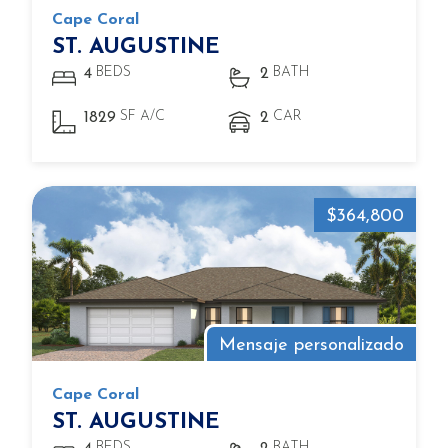
Cape Coral
ST. AUGUSTINE
BEDS
BATH
4
2
SF A/C
CAR
1829
2
$364,800
Mensaje personalizado
Cape Coral
ST. AUGUSTINE
BEDS
BATH