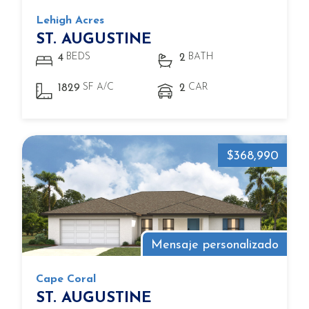
Lehigh Acres
ST. AUGUSTINE
BEDS
BATH
4
2
SF A/C
CAR
1829
2
$368,990
Mensaje personalizado
Cape Coral
ST. AUGUSTINE