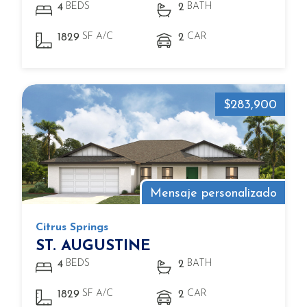
BEDS
BATH
4
2
SF A/C
CAR
1829
2
$283,900
Mensaje personalizado
Citrus Springs
ST. AUGUSTINE
BEDS
BATH
4
2
SF A/C
CAR
1829
2