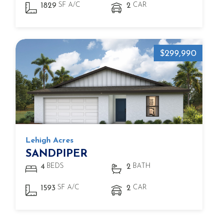
SF A/C
CAR
1829
2
$299,990
Lehigh Acres
SANDPIPER
BEDS
BATH
4
2
SF A/C
CAR
1593
2