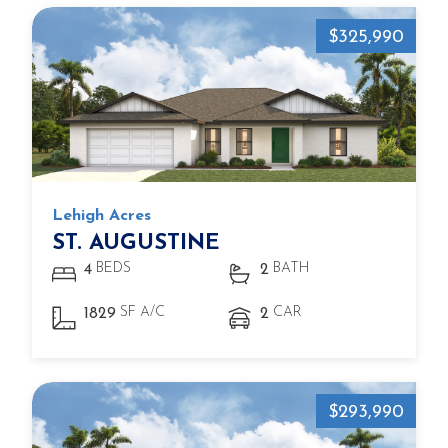
$325,990
Lehigh Acres
ST. AUGUSTINE
BEDS
BATH
4
2
SF A/C
CAR
1829
2
$293,990