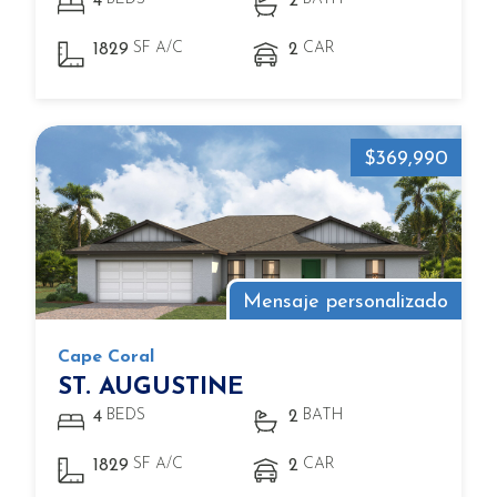
4
2
SF A/C
CAR
1829
2
$369,990
Mensaje personalizado
Cape Coral
ST. AUGUSTINE
BEDS
BATH
4
2
SF A/C
CAR
1829
2