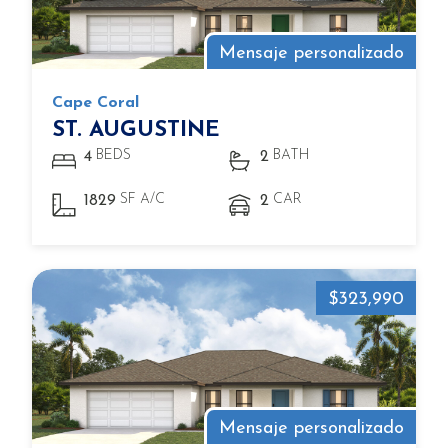
Mensaje personalizado
Cape Coral
ST. AUGUSTINE
BEDS
BATH
4
2
SF A/C
CAR
1829
2
$323,990
Mensaje personalizado