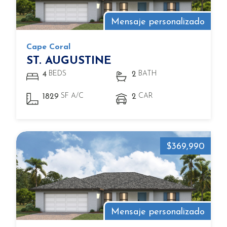
Mensaje personalizado
Cape Coral
ST. AUGUSTINE
BEDS
BATH
4
2
SF A/C
CAR
1829
2
$369,990
Mensaje personalizado