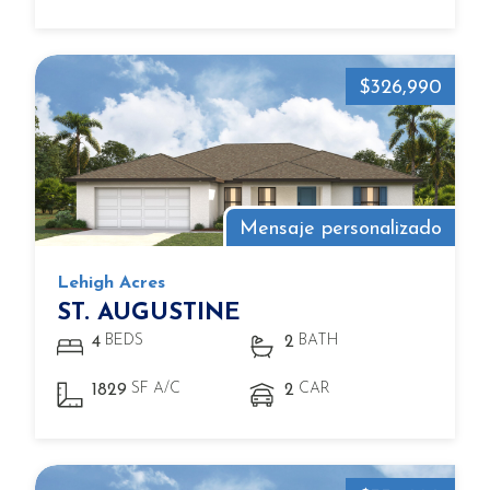
$326,990
Mensaje personalizado
Lehigh Acres
ST. AUGUSTINE
BEDS
BATH
4
2
SF A/C
CAR
1829
2