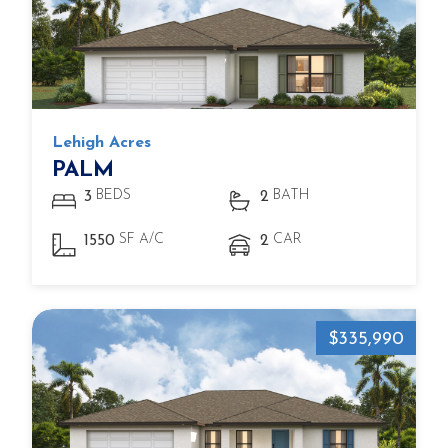
Lehigh Acres
PALM
BEDS
BATH
3
2
SF A/C
CAR
1550
2
$335,990