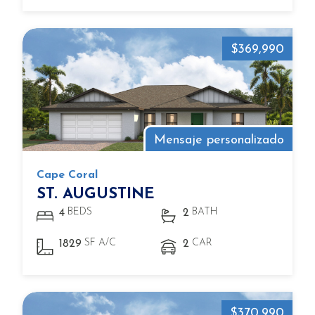
$369,990
Mensaje personalizado
Cape Coral
ST. AUGUSTINE
BEDS
BATH
4
2
SF A/C
CAR
1829
2
$370,990