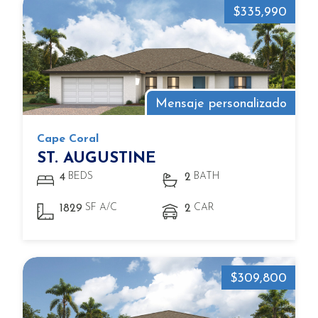
$335,990
Mensaje personalizado
Cape Coral
ST. AUGUSTINE
BEDS
BATH
4
2
SF A/C
CAR
1829
2
$309,800