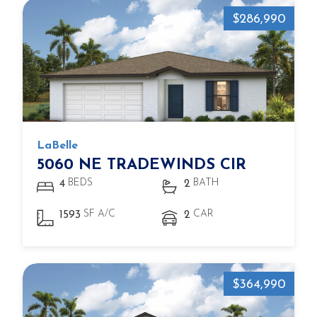
$286,990
LaBelle
5060 NE TRADEWINDS CIR
BEDS
BATH
4
2
SF A/C
CAR
1593
2
$364,990