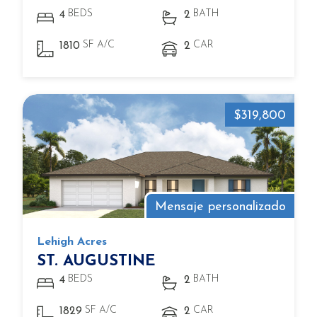
BEDS
BATH
4
2
SF A/C
CAR
1810
2
$319,800
Mensaje personalizado
Lehigh Acres
ST. AUGUSTINE
BEDS
BATH
4
2
SF A/C
CAR
1829
2