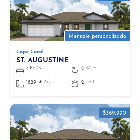
Mensaje personalizado
Cape Coral
ST. AUGUSTINE
BEDS
BATH
4
2
SF A/C
CAR
1829
2
$369,990