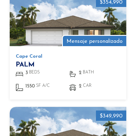
$354,990
Mensaje personalizado
Cape Coral
PALM
BEDS
BATH
3
2
SF A/C
CAR
1550
2
$349,990