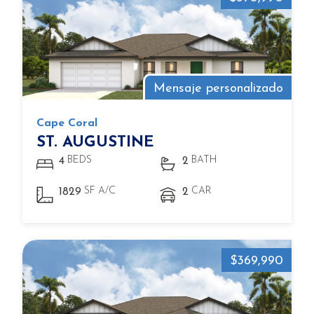
Mensaje personalizado
Cape Coral
ST. AUGUSTINE
BEDS
BATH
4
2
SF A/C
CAR
1829
2
$369,990