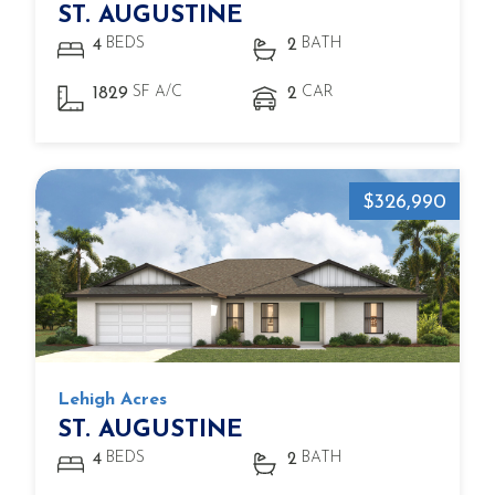
ST. AUGUSTINE
BEDS
BATH
4
2
SF A/C
CAR
1829
2
$326,990
Lehigh Acres
ST. AUGUSTINE
BEDS
BATH
4
2