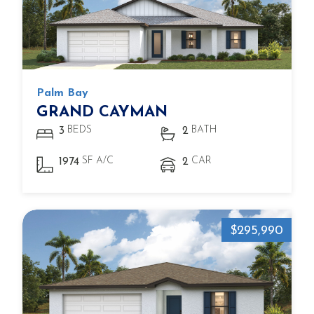
Palm Bay
GRAND CAYMAN
BEDS
BATH
3
2
SF A/C
CAR
1974
2
$295,990