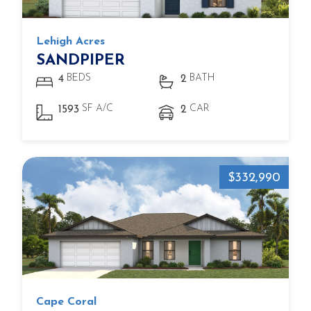
Lehigh Acres
SANDPIPER
BEDS
BATH
4
2
SF A/C
CAR
1593
2
$332,990
Cape Coral