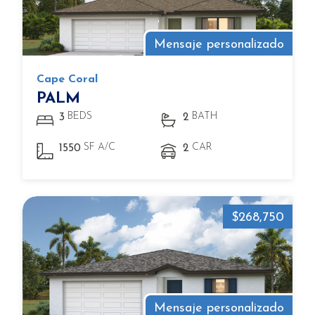
Mensaje personalizado
Cape Coral
PALM
BEDS
BATH
3
2
SF A/C
CAR
1550
2
$268,750
Mensaje personalizado