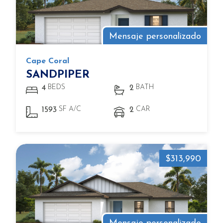
Mensaje personalizado
Cape Coral
SANDPIPER
BEDS
BATH
4
2
SF A/C
CAR
1593
2
$313,990