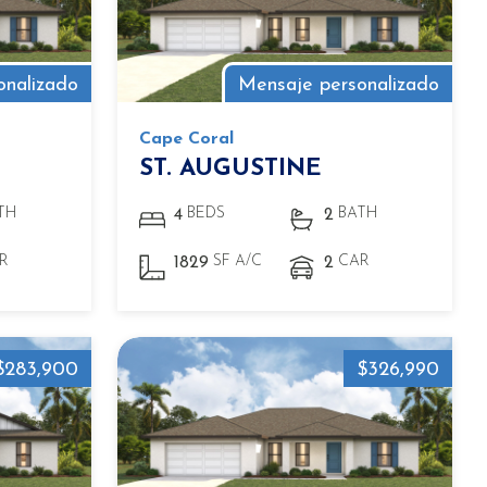
onalizado
Mensaje personalizado
Cape Coral
ST. AUGUSTINE
TH
BEDS
BATH
4
2
R
SF A/C
CAR
1829
2
$283,900
$326,990