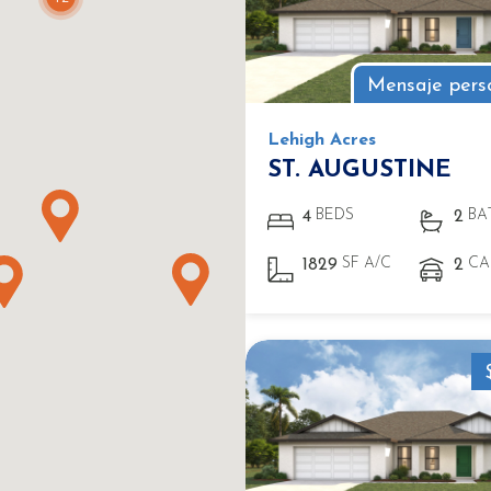
Mensaje pers
Lehigh Acres
ST. AUGUSTINE
BEDS
BA
4
2
SF A/C
CA
1829
2