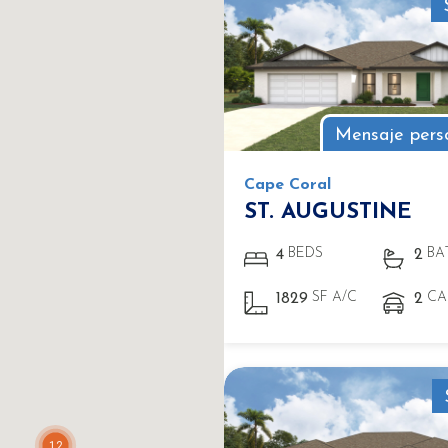
Mensaje pers
Cape Coral
ST. AUGUSTINE
BEDS
BA
4
2
SF A/C
CA
1829
2
12