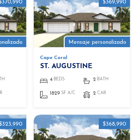
$370,990
$369,990
onalizado
Mensaje personalizado
Cape Coral
ST. AUGUSTINE
TH
BEDS
BATH
4
2
R
SF A/C
CAR
1829
2
$323,990
$368,990