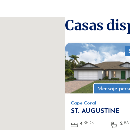
Casas dis
Mensaje pers
Cape Coral
ST. AUGUSTINE
BEDS
BA
4
2