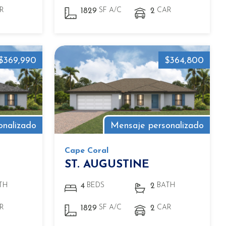
R
SF A/C
CAR
1829
2
$369,990
$364,800
onalizado
Mensaje personalizado
Cape Coral
ST. AUGUSTINE
TH
BEDS
BATH
4
2
R
SF A/C
CAR
1829
2