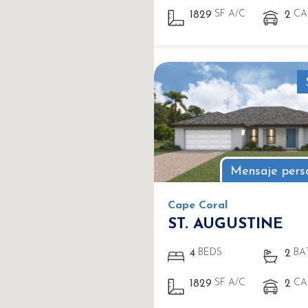
SF A/C
CA
1829
2
Mensaje pers
Cape Coral
ST. AUGUSTINE
BEDS
BA
4
2
SF A/C
CA
1829
2