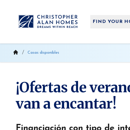
Saltar
al
contenido
FIND YOUR 
Casas disponibles
¡Ofertas de veran
van a encantar!
Financiación con tipo de inte