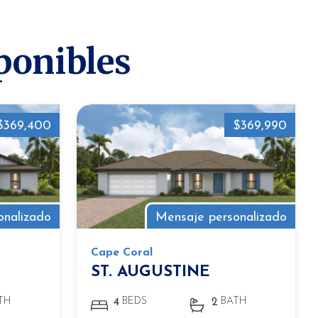
ponibles
$369,400
$369,990
onalizado
Mensaje personalizado
Cape Coral
ST. AUGUSTINE
TH
BEDS
BATH
4
2