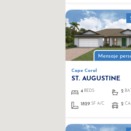
Mensaje pers
Cape Coral
ST. AUGUSTINE
BEDS
BA
4
2
SF A/C
CA
1829
2