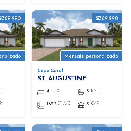
$369,990
$369,990
onalizado
Mensaje personalizado
Cape Coral
ST. AUGUSTINE
TH
BEDS
BATH
4
2
R
SF A/C
CAR
1829
2