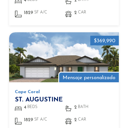
4
2
SF A/C
CAR
1829
2
$369,990
Mensaje personalizado
Cape Coral
ST. AUGUSTINE
BEDS
BATH
4
2
SF A/C
CAR
1829
2