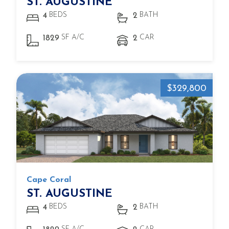
ST. AUGUSTINE
BEDS
BATH
4
2
SF A/C
CAR
1829
2
$329,800
Cape Coral
ST. AUGUSTINE
BEDS
BATH
4
2