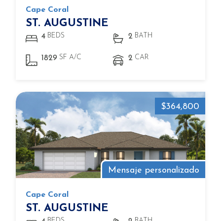
Cape Coral
ST. AUGUSTINE
BEDS
BATH
4
2
SF A/C
CAR
1829
2
$364,800
Mensaje personalizado
Cape Coral
ST. AUGUSTINE
BEDS
BATH