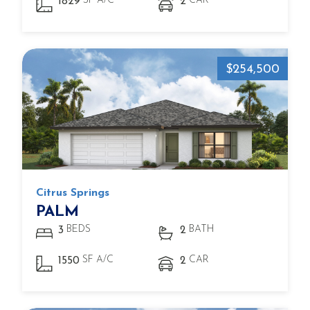
SF A/C
CAR
1829
2
$254,500
Citrus Springs
PALM
BEDS
BATH
3
2
SF A/C
CAR
1550
2