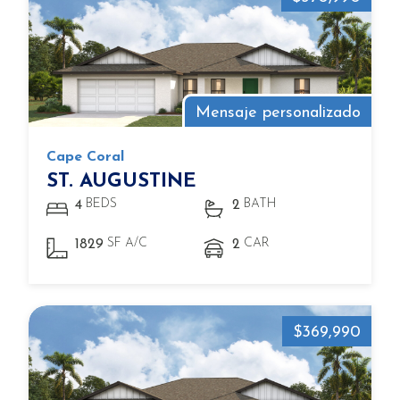
Mensaje personalizado
Cape Coral
ST. AUGUSTINE
BEDS
BATH
4
2
SF A/C
CAR
1829
2
$369,990