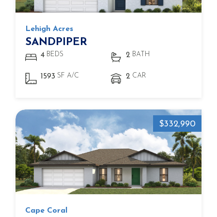
Lehigh Acres
SANDPIPER
BEDS
BATH
4
2
SF A/C
CAR
1593
2
$332,990
Cape Coral