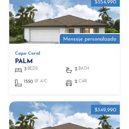
$354,990
Mensaje personalizado
Cape Coral
PALM
BEDS
BATH
3
2
SF A/C
CAR
1550
2
$349,990