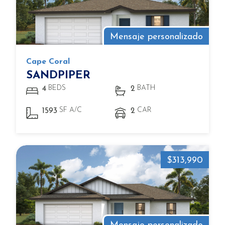
Mensaje personalizado
Cape Coral
SANDPIPER
BEDS
BATH
4
2
SF A/C
CAR
1593
2
$313,990