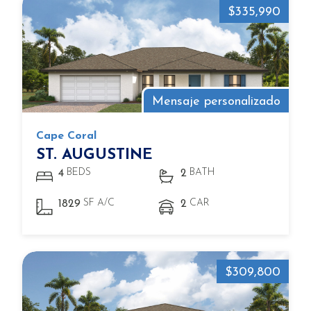
$335,990
Mensaje personalizado
Cape Coral
ST. AUGUSTINE
BEDS
BATH
4
2
SF A/C
CAR
1829
2
$309,800