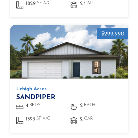
SF A/C
CAR
1829
2
$299,990
Lehigh Acres
SANDPIPER
BEDS
BATH
4
2
SF A/C
CAR
1593
2