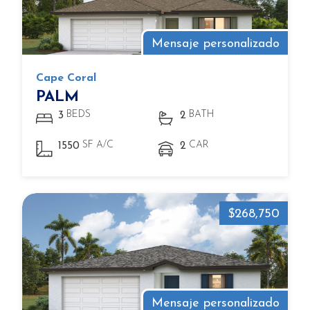
Mensaje personalizado
Cape Coral
PALM
BEDS
BATH
3
2
SF A/C
CAR
1550
2
$268,750
Mensaje personalizado