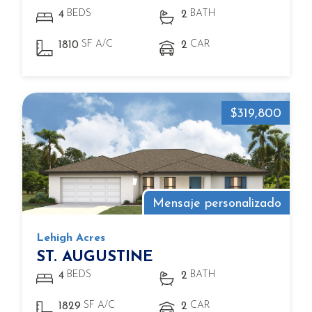
BEDS
BATH
4
2
SF A/C
CAR
1810
2
$319,800
Mensaje personalizado
Lehigh Acres
ST. AUGUSTINE
BEDS
BATH
4
2
SF A/C
CAR
1829
2