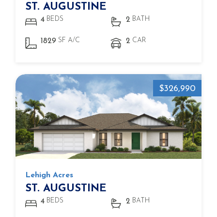
ST. AUGUSTINE
BEDS
BATH
4
2
SF A/C
CAR
1829
2
$326,990
Lehigh Acres
ST. AUGUSTINE
BEDS
BATH
4
2