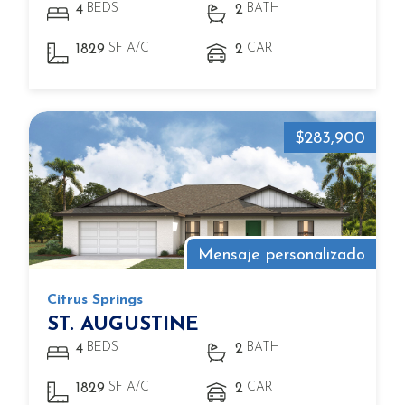
BEDS
BATH
4
2
SF A/C
CAR
1829
2
$283,900
Mensaje personalizado
Citrus Springs
ST. AUGUSTINE
BEDS
BATH
4
2
SF A/C
CAR
1829
2