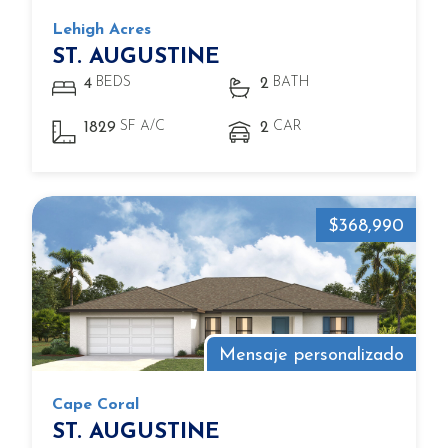
Lehigh Acres
ST. AUGUSTINE
BEDS
BATH
4
2
SF A/C
CAR
1829
2
$368,990
Mensaje personalizado
Cape Coral
ST. AUGUSTINE