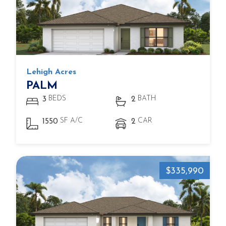
Lehigh Acres
PALM
BEDS
BATH
3
2
SF A/C
CAR
1550
2
$335,990