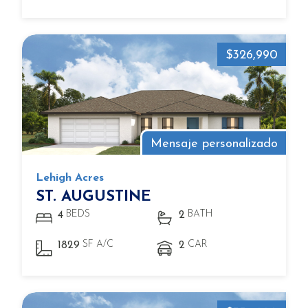
$326,990
Mensaje personalizado
Lehigh Acres
ST. AUGUSTINE
BEDS
BATH
4
2
SF A/C
CAR
1829
2