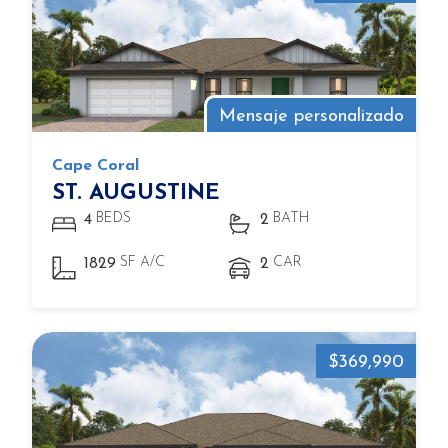
Mensaje personalizado
Cape Coral
ST. AUGUSTINE
BEDS
BATH
4
2
SF A/C
CAR
1829
2
$369,990