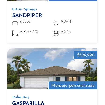
Citrus Springs
SANDPIPER
BEDS
BATH
4
2
SF A/C
CAR
1593
2
$329,990
Mensaje personalizado
Palm Bay
GASPARILLA