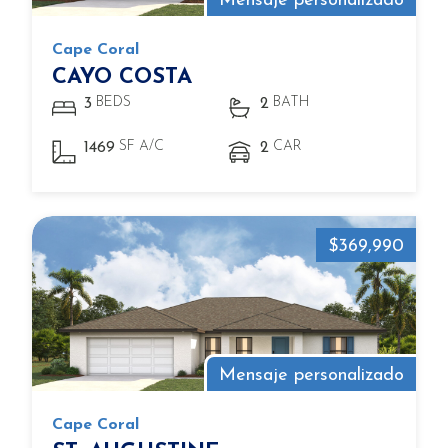
Mensaje personalizado
Cape Coral
CAYO COSTA
BEDS
BATH
3
2
SF A/C
CAR
1469
2
$369,990
Mensaje personalizado
Cape Coral