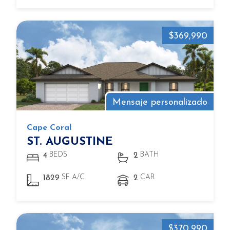
$369,990
Mensaje personalizado
Cape Coral
ST. AUGUSTINE
BEDS
BATH
4
2
SF A/C
CAR
1829
2
$370,990