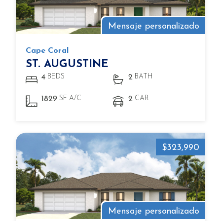
Mensaje personalizado
Cape Coral
ST. AUGUSTINE
BEDS
BATH
4
2
SF A/C
CAR
1829
2
$323,990
Mensaje personalizado