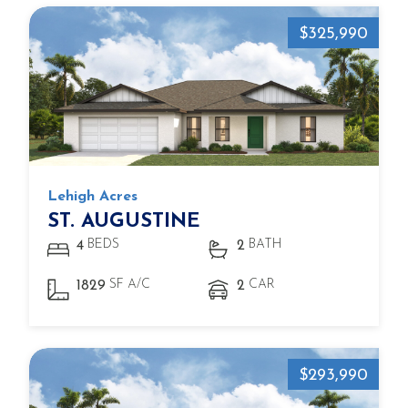
$325,990
Lehigh Acres
ST. AUGUSTINE
BEDS
BATH
4
2
SF A/C
CAR
1829
2
$293,990