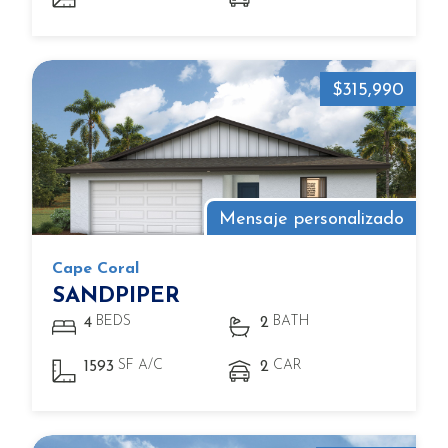
$315,990
Mensaje personalizado
Cape Coral
SANDPIPER
BEDS
BATH
4
2
SF A/C
CAR
1593
2