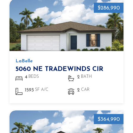
$286,990
LaBelle
5060 NE TRADEWINDS CIR
BEDS
BATH
4
2
SF A/C
CAR
1593
2
$364,990