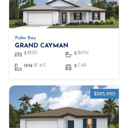
Palm Bay
GRAND CAYMAN
BEDS
BATH
3
2
SF A/C
CAR
1974
2
$295,990