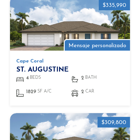
$335,990
Mensaje personalizado
Cape Coral
ST. AUGUSTINE
BEDS
BATH
4
2
SF A/C
CAR
1829
2
$309,800