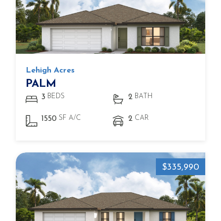
Lehigh Acres
PALM
BEDS
BATH
3
2
SF A/C
CAR
1550
2
$335,990