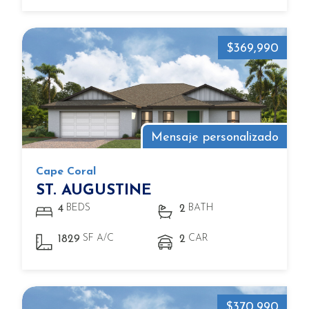
$369,990
Mensaje personalizado
Cape Coral
ST. AUGUSTINE
BEDS
BATH
4
2
SF A/C
CAR
1829
2
$370,990