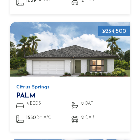
SF A/C
CAR
1829
2
$254,500
Citrus Springs
PALM
BEDS
BATH
3
2
SF A/C
CAR
1550
2