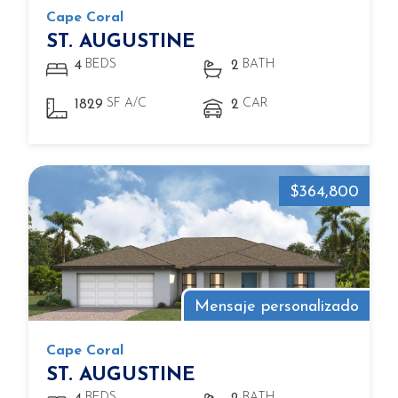
Cape Coral
ST. AUGUSTINE
BEDS
BATH
4
2
SF A/C
CAR
1829
2
$364,800
Mensaje personalizado
Cape Coral
ST. AUGUSTINE
BEDS
BATH