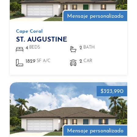
Mensaje personalizado
Cape Coral
ST. AUGUSTINE
BEDS
BATH
4
2
SF A/C
CAR
1829
2
$323,990
Mensaje personalizado