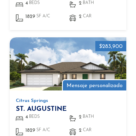
BEDS
BATH
4
2
SF A/C
CAR
1829
2
$283,900
Mensaje personalizado
Citrus Springs
ST. AUGUSTINE
BEDS
BATH
4
2
SF A/C
CAR
1829
2