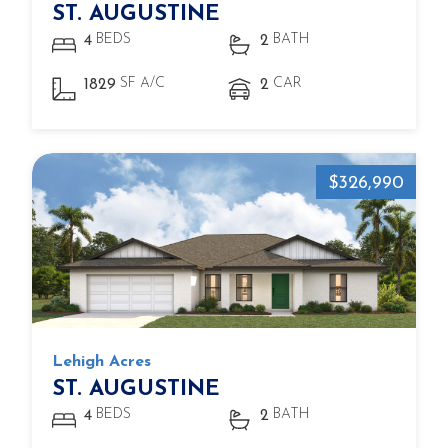
ST. AUGUSTINE
BEDS
BATH
4
2
SF A/C
CAR
1829
2
$326,990
Lehigh Acres
ST. AUGUSTINE
BEDS
BATH
4
2