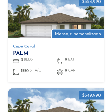
$354,990
Mensaje personalizado
Cape Coral
PALM
BEDS
BATH
3
2
SF A/C
CAR
1550
2
$349,990