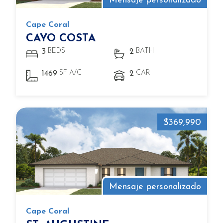
Mensaje personalizado
Cape Coral
CAYO COSTA
BEDS
BATH
3
2
SF A/C
CAR
1469
2
$369,990
Mensaje personalizado
Cape Coral