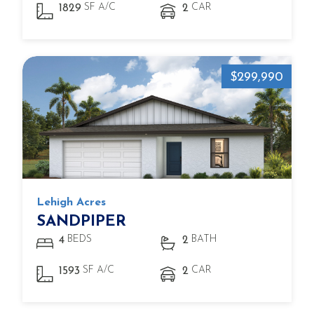
SF A/C
CAR
1829
2
$299,990
Lehigh Acres
SANDPIPER
BEDS
BATH
4
2
SF A/C
CAR
1593
2