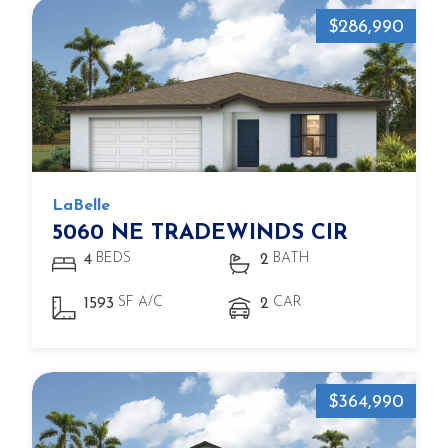
$286,990
LaBelle
5060 NE TRADEWINDS CIR
BEDS
BATH
4
2
SF A/C
CAR
1593
2
$364,990