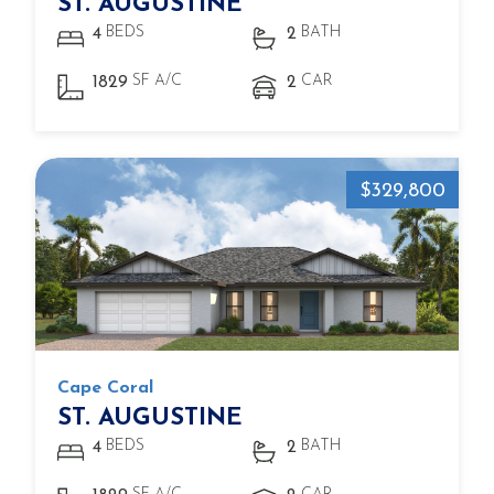
ST. AUGUSTINE
BEDS
BATH
4
2
SF A/C
CAR
1829
2
$329,800
Cape Coral
ST. AUGUSTINE
BEDS
BATH
4
2