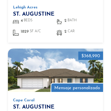
Lehigh Acres
ST. AUGUSTINE
BEDS
BATH
4
2
SF A/C
CAR
1829
2
$368,990
Mensaje personalizado
Cape Coral
ST. AUGUSTINE