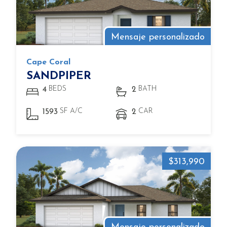
Mensaje personalizado
Cape Coral
SANDPIPER
BEDS
BATH
4
2
SF A/C
CAR
1593
2
$313,990