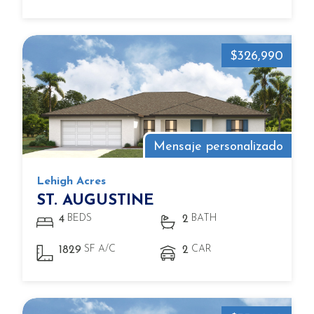
$326,990
Mensaje personalizado
Lehigh Acres
ST. AUGUSTINE
BEDS
BATH
4
2
SF A/C
CAR
1829
2