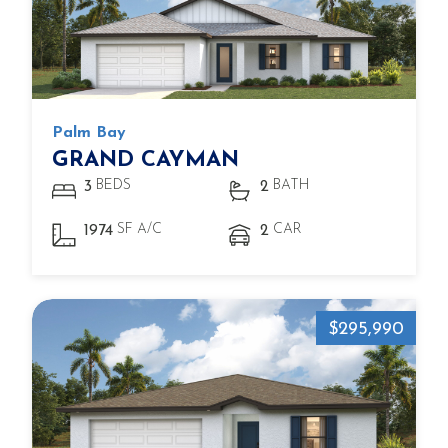
Palm Bay
GRAND CAYMAN
BEDS
BATH
3
2
SF A/C
CAR
1974
2
$295,990