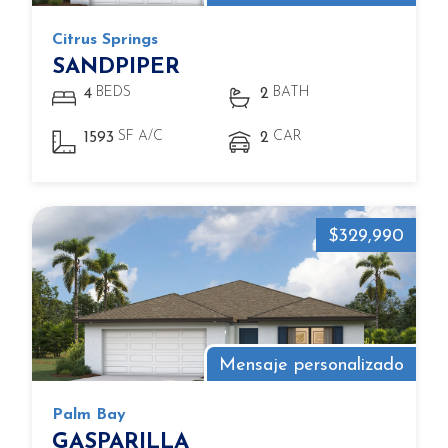
Citrus Springs
SANDPIPER
BEDS
BATH
4
2
SF A/C
CAR
1593
2
$329,990
Mensaje personalizado
Palm Bay
GASPARILLA