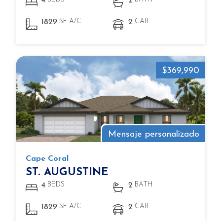
4
2
SF A/C
CAR
1829
2
$369,990
Mensaje personalizado
Cape Coral
ST. AUGUSTINE
BEDS
BATH
4
2
SF A/C
CAR
1829
2