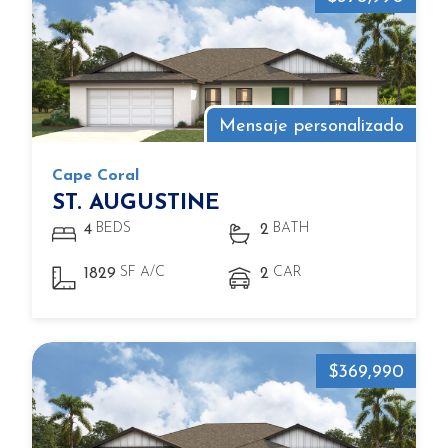
Mensaje personalizado
Cape Coral
ST. AUGUSTINE
BEDS
BATH
4
2
SF A/C
CAR
1829
2
$369,990