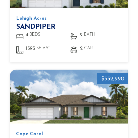
Lehigh Acres
SANDPIPER
BEDS
BATH
4
2
SF A/C
CAR
1593
2
$332,990
Cape Coral