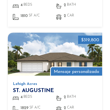
BEDS
BATH
4
2
SF A/C
CAR
1810
2
$319,800
Mensaje personalizado
Lehigh Acres
ST. AUGUSTINE
BEDS
BATH
4
2
SF A/C
CAR
1829
2