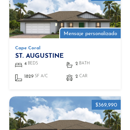
Mensaje personalizado
Cape Coral
ST. AUGUSTINE
BEDS
BATH
4
2
SF A/C
CAR
1829
2
$369,990