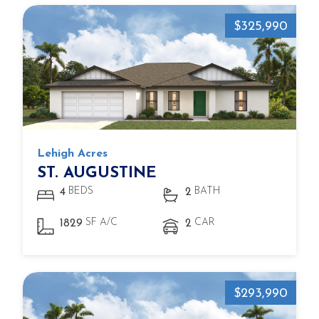
$325,990
Lehigh Acres
ST. AUGUSTINE
BEDS
BATH
4
2
SF A/C
CAR
1829
2
$293,990