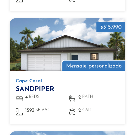
$315,990
Mensaje personalizado
Cape Coral
SANDPIPER
BEDS
BATH
4
2
SF A/C
CAR
1593
2