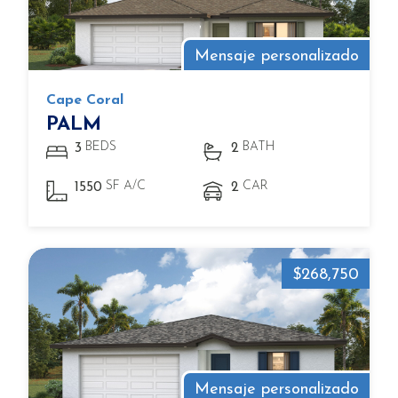
Mensaje personalizado
Cape Coral
PALM
BEDS
BATH
3
2
SF A/C
CAR
1550
2
$268,750
Mensaje personalizado