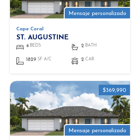
Mensaje personalizado
Cape Coral
ST. AUGUSTINE
BEDS
BATH
4
2
SF A/C
CAR
1829
2
$369,990
Mensaje personalizado