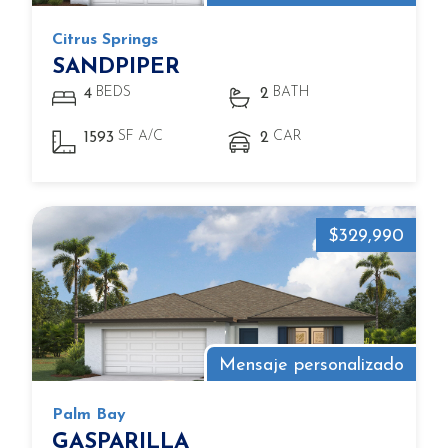
Citrus Springs
SANDPIPER
BEDS
BATH
4
2
SF A/C
CAR
1593
2
$329,990
Mensaje personalizado
Palm Bay
GASPARILLA