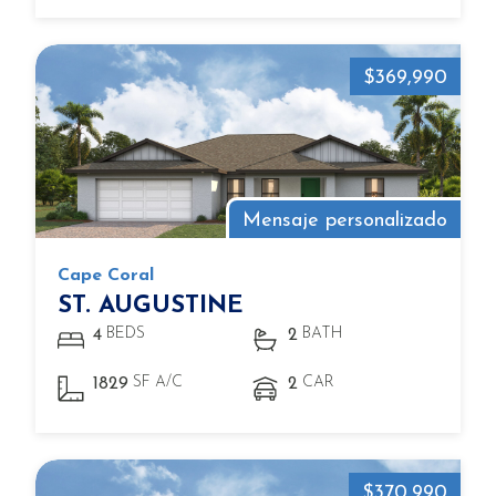
$369,990
Mensaje personalizado
Cape Coral
ST. AUGUSTINE
BEDS
BATH
4
2
SF A/C
CAR
1829
2
$370,990