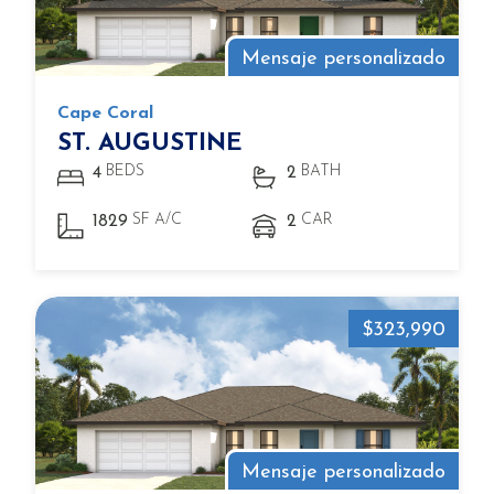
Mensaje personalizado
Cape Coral
ST. AUGUSTINE
BEDS
BATH
4
2
SF A/C
CAR
1829
2
$323,990
Mensaje personalizado