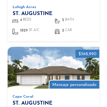
Lehigh Acres
ST. AUGUSTINE
BEDS
BATH
4
2
SF A/C
CAR
1829
2
$368,990
Mensaje personalizado
Cape Coral
ST. AUGUSTINE