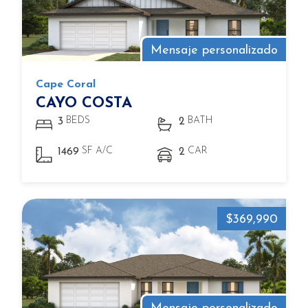
Mensaje personalizado
Cape Coral
CAYO COSTA
BEDS
BATH
3
2
SF A/C
CAR
1469
2
$369,990