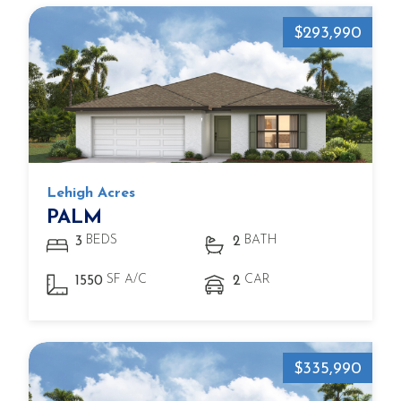
$293,990
Lehigh Acres
PALM
BEDS
BATH
3
2
SF A/C
CAR
1550
2
$335,990