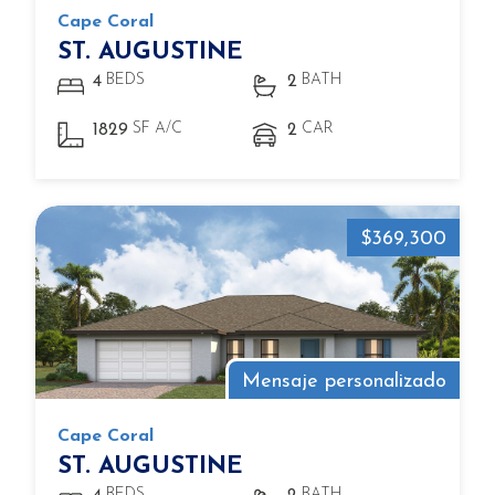
Cape Coral
ST. AUGUSTINE
BEDS
BATH
4
2
SF A/C
CAR
1829
2
$369,300
Mensaje personalizado
Cape Coral
ST. AUGUSTINE
BEDS
BATH