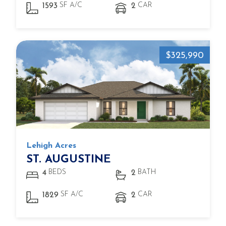
SF A/C
CAR
1593
2
$325,990
Lehigh Acres
ST. AUGUSTINE
BEDS
BATH
4
2
SF A/C
CAR
1829
2