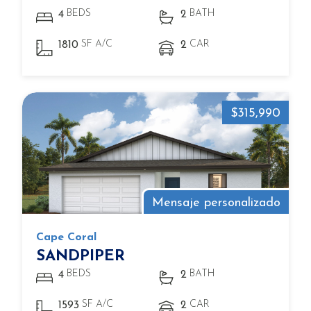
BEDS
BATH
4
2
SF A/C
CAR
1810
2
$315,990
Mensaje personalizado
Cape Coral
SANDPIPER
BEDS
BATH
4
2
SF A/C
CAR
1593
2