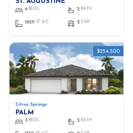
ST. AUGUSTINE
BEDS
BATH
4
2
SF A/C
CAR
1829
2
$254,500
Citrus Springs
PALM
BEDS
BATH
3
2