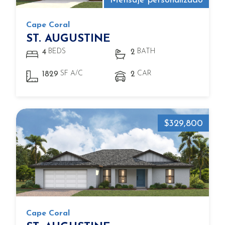
Mensaje personalizado
Cape Coral
ST. AUGUSTINE
BEDS
BATH
4
2
SF A/C
CAR
1829
2
$329,800
Cape Coral