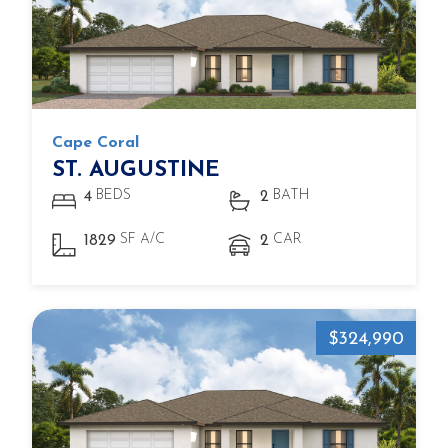
Cape Coral
ST. AUGUSTINE
BEDS
BATH
4
2
SF A/C
CAR
1829
2
$324,990