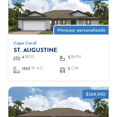
Mensaje personalizado
Cape Coral
ST. AUGUSTINE
BEDS
BATH
4
2
SF A/C
CAR
1829
2
$369,990