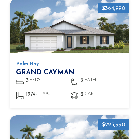
$364,990
Palm Bay
GRAND CAYMAN
BEDS
BATH
3
2
SF A/C
CAR
1974
2
$295,990