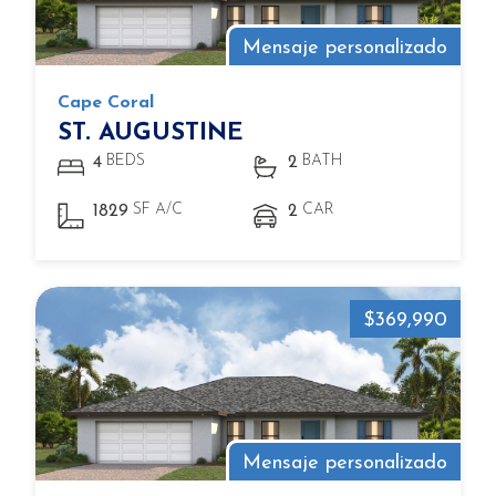
Mensaje personalizado
Cape Coral
ST. AUGUSTINE
BEDS
BATH
4
2
SF A/C
CAR
1829
2
$369,990
Mensaje personalizado