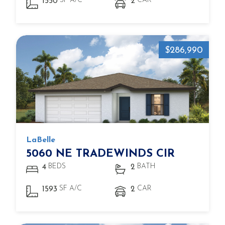
SF A/C
CAR
1550
2
$286,990
LaBelle
5060 NE TRADEWINDS CIR
BEDS
BATH
4
2
SF A/C
CAR
1593
2