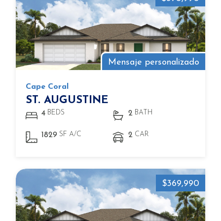
Mensaje personalizado
Cape Coral
ST. AUGUSTINE
BEDS
BATH
4
2
SF A/C
CAR
1829
2
$369,990