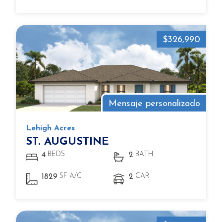
$326,990
Mensaje personalizado
Lehigh Acres
ST. AUGUSTINE
BEDS
BATH
4
2
SF A/C
CAR
1829
2