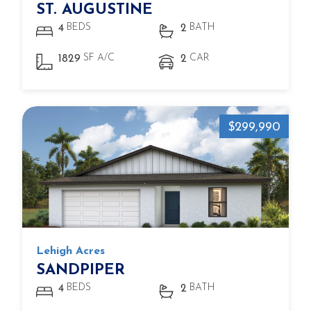
ST. AUGUSTINE
BEDS
BATH
4
2
SF A/C
CAR
1829
2
$299,990
Lehigh Acres
SANDPIPER
BEDS
BATH
4
2