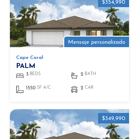
$354,990
Mensaje personalizado
Cape Coral
PALM
BEDS
BATH
3
2
SF A/C
CAR
1550
2
$349,990