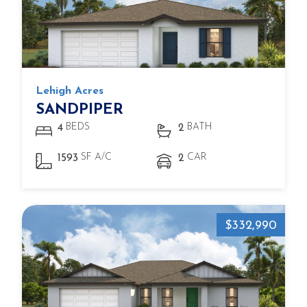
Lehigh Acres
SANDPIPER
BEDS
BATH
4
2
SF A/C
CAR
1593
2
$332,990