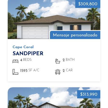
$309,800
Mensaje personalizado
Cape Coral
SANDPIPER
BEDS
BATH
4
2
SF A/C
CAR
1593
2
$313,990