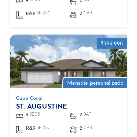
4
2
SF A/C
CAR
1829
2
$369,990
Mensaje personalizado
Cape Coral
ST. AUGUSTINE
BEDS
BATH
4
2
SF A/C
CAR
1829
2