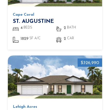
Cape Coral
ST. AUGUSTINE
BEDS
BATH
4
2
SF A/C
CAR
1829
2
$326,990
Lehigh Acres