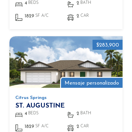
BEDS
BATH
4
2
SF A/C
CAR
1829
2
$283,900
Mensaje personalizado
Citrus Springs
ST. AUGUSTINE
BEDS
BATH
4
2
SF A/C
CAR
1829
2