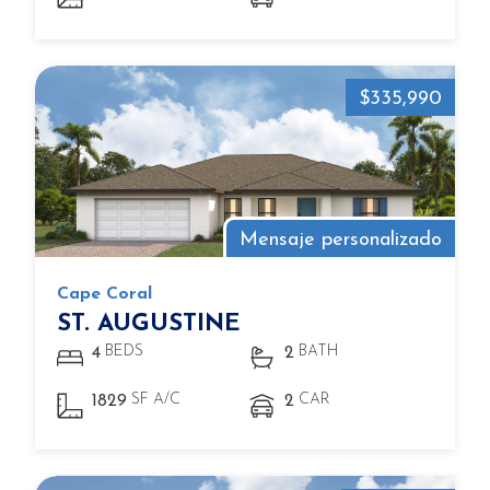
$335,990
Mensaje personalizado
Cape Coral
ST. AUGUSTINE
BEDS
BATH
4
2
SF A/C
CAR
1829
2