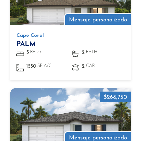
Mensaje personalizado
Cape Coral
PALM
BEDS
BATH
3
2
SF A/C
CAR
1550
2
$268,750
Mensaje personalizado