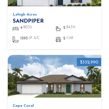
Lehigh Acres
SANDPIPER
BEDS
BATH
4
2
SF A/C
CAR
1593
2
$332,990
Cape Coral