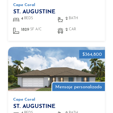
Cape Coral
ST. AUGUSTINE
BEDS
BATH
4
2
SF A/C
CAR
1829
2
$364,800
Mensaje personalizado
Cape Coral
ST. AUGUSTINE
BEDS
BATH