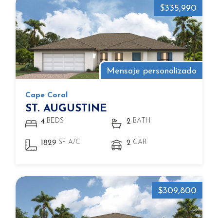
$335,990
Mensaje personalizado
Cape Coral
ST. AUGUSTINE
BEDS
BATH
4
2
SF A/C
CAR
1829
2
$309,800