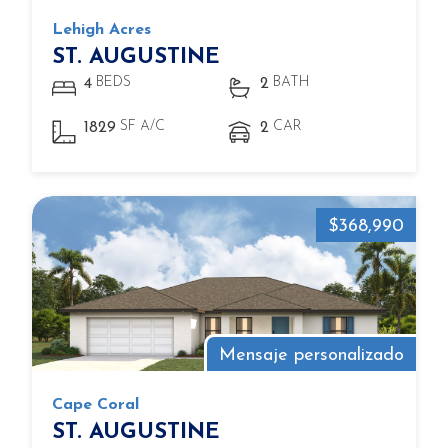
Lehigh Acres
ST. AUGUSTINE
BEDS
BATH
4
2
SF A/C
CAR
1829
2
$368,990
Mensaje personalizado
Cape Coral
ST. AUGUSTINE