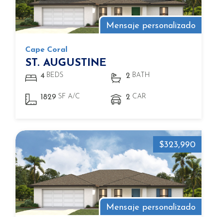
Mensaje personalizado
Cape Coral
ST. AUGUSTINE
BEDS
BATH
4
2
SF A/C
CAR
1829
2
$323,990
Mensaje personalizado