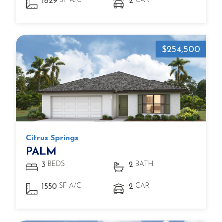
SF A/C
CAR
1829
2
$254,500
Citrus Springs
PALM
BEDS
BATH
3
2
SF A/C
CAR
1550
2