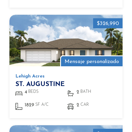
$326,990
Mensaje personalizado
Lehigh Acres
ST. AUGUSTINE
BEDS
BATH
4
2
SF A/C
CAR
1829
2