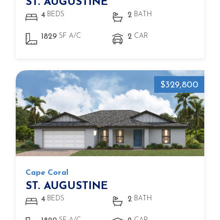
ST. AUGUSTINE
BEDS
BATH
4
2
SF A/C
CAR
1829
2
$329,800
Cape Coral
ST. AUGUSTINE
BEDS
BATH
4
2