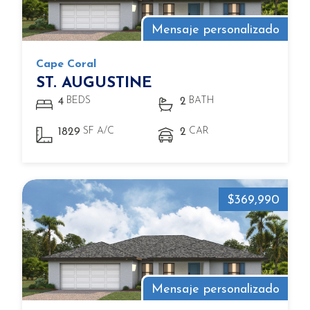
Mensaje personalizado
Cape Coral
ST. AUGUSTINE
BEDS
BATH
4
2
SF A/C
CAR
1829
2
$369,990
Mensaje personalizado