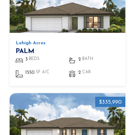
Lehigh Acres
PALM
BEDS
BATH
3
2
SF A/C
CAR
1550
2
$335,990