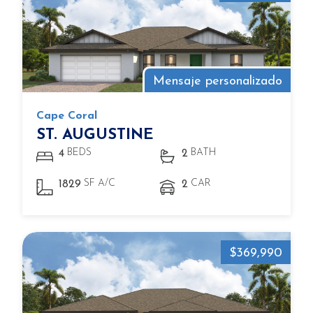
Mensaje personalizado
Cape Coral
ST. AUGUSTINE
BEDS
BATH
4
2
SF A/C
CAR
1829
2
$369,990