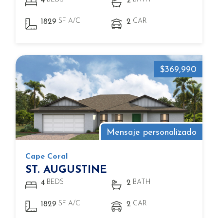
4
2
SF A/C
CAR
1829
2
$369,990
Mensaje personalizado
Cape Coral
ST. AUGUSTINE
BEDS
BATH
4
2
SF A/C
CAR
1829
2