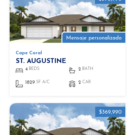
Mensaje personalizado
Cape Coral
ST. AUGUSTINE
BEDS
BATH
4
2
SF A/C
CAR
1829
2
$369,990