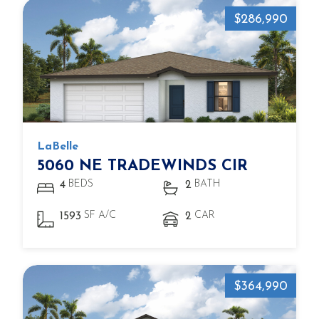
$286,990
LaBelle
5060 NE TRADEWINDS CIR
BEDS
BATH
4
2
SF A/C
CAR
1593
2
$364,990