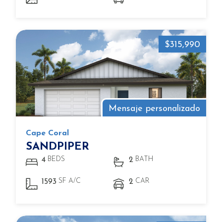
$315,990
Mensaje personalizado
Cape Coral
SANDPIPER
BEDS
BATH
4
2
SF A/C
CAR
1593
2