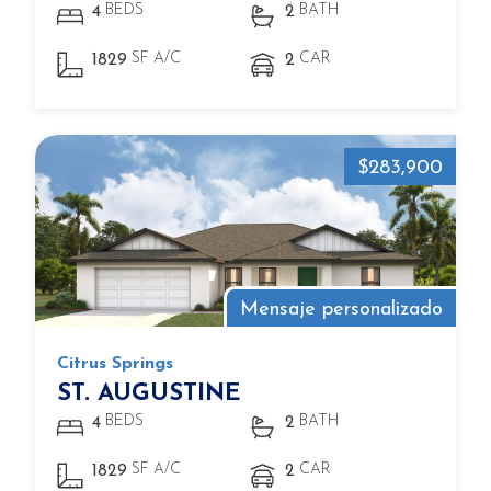
BEDS
BATH
4
2
SF A/C
CAR
1829
2
$283,900
Mensaje personalizado
Citrus Springs
ST. AUGUSTINE
BEDS
BATH
4
2
SF A/C
CAR
1829
2