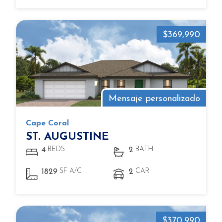
$369,990
Mensaje personalizado
Cape Coral
ST. AUGUSTINE
BEDS
BATH
4
2
SF A/C
CAR
1829
2
$370,990