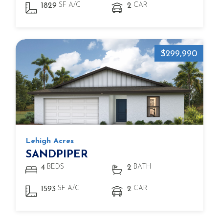
SF A/C
CAR
1829
2
$299,990
Lehigh Acres
SANDPIPER
BEDS
BATH
4
2
SF A/C
CAR
1593
2