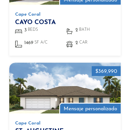
Mensaje personalizado
Cape Coral
CAYO COSTA
BEDS
BATH
3
2
SF A/C
CAR
1469
2
$369,990
Mensaje personalizado
Cape Coral