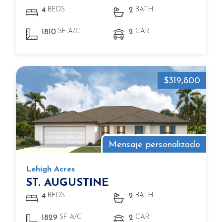
BEDS
BATH
4
2
SF A/C
CAR
1810
2
$319,800
Mensaje personalizado
Lehigh Acres
ST. AUGUSTINE
BEDS
BATH
4
2
SF A/C
CAR
1829
2