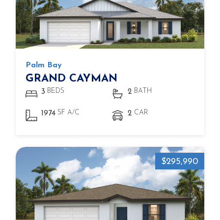
Palm Bay
GRAND CAYMAN
BEDS
BATH
3
2
SF A/C
CAR
1974
2
$295,990