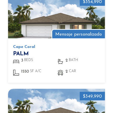
$354,990
Mensaje personalizado
Cape Coral
PALM
BEDS
BATH
3
2
SF A/C
CAR
1550
2
$349,990