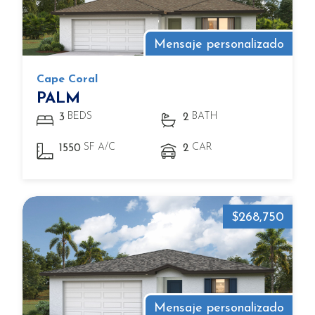
Mensaje personalizado
Cape Coral
PALM
BEDS
BATH
3
2
SF A/C
CAR
1550
2
$268,750
Mensaje personalizado