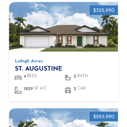
$325,990
Lehigh Acres
ST. AUGUSTINE
BEDS
BATH
4
2
SF A/C
CAR
1829
2
$293,990