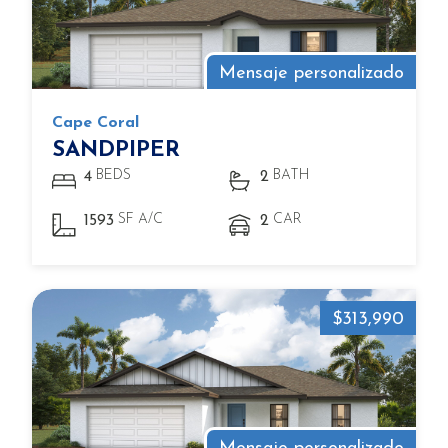
Mensaje personalizado
Cape Coral
SANDPIPER
BEDS
BATH
4
2
SF A/C
CAR
1593
2
$313,990