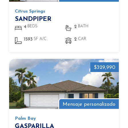
Citrus Springs
SANDPIPER
BEDS
BATH
4
2
SF A/C
CAR
1593
2
$329,990
Mensaje personalizado
Palm Bay
GASPARILLA