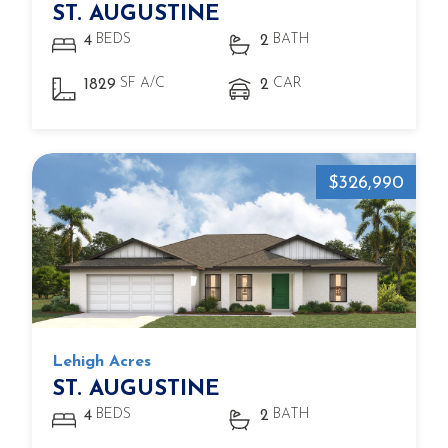
ST. AUGUSTINE
BEDS
BATH
4
2
SF A/C
CAR
1829
2
$326,990
Lehigh Acres
ST. AUGUSTINE
BEDS
BATH
4
2