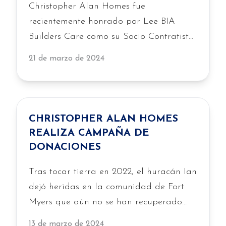
Christopher Alan Homes fue
recientemente honrado por Lee BIA
Builders Care como su Socio Contratista
del Año 2023 en reconocimiento a las
21 de marzo de 2024
contribuciones de la empresa en la
construcción de una nueva casa para la
residente de Fort Myers, Nancy Jackson,
y su familia.
CHRISTOPHER ALAN HOMES
REALIZA CAMPAÑA DE
DONACIONES
Tras tocar tierra en 2022, el huracán Ian
dejó heridas en la comunidad de Fort
Myers que aún no se han recuperado
por completo. Esto puede…
13 de marzo de 2024