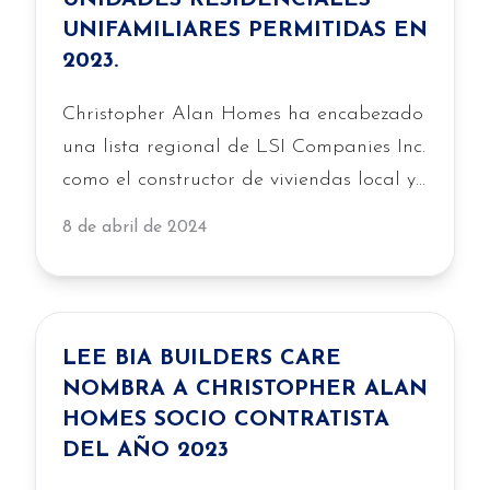
UNIDADES RESIDENCIALES
UNIFAMILIARES PERMITIDAS EN
2023.
Christopher Alan Homes ha encabezado
una lista regional de LSI Companies Inc.
como el constructor de viviendas local y
privado más grande del suroeste de
8 de abril de 2024
Florida según los permisos residenciales
unifamiliares obtenidos en 2023, lo que
demuestra su continuo crecimiento y
refuerzo…
LEE BIA BUILDERS CARE
NOMBRA A CHRISTOPHER ALAN
HOMES SOCIO CONTRATISTA
DEL AÑO 2023