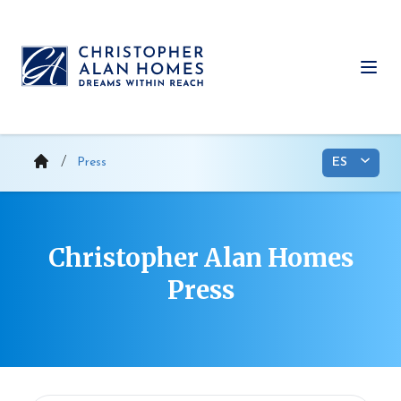
Saltar
al
contenido
Abri
Press
Christopher Alan Homes
Press