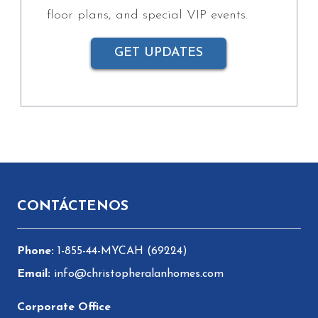
floor plans, and special VIP events.
GET UPDATES
Pie de página
CONTÁCTENOS
1-855-44-MYCAH (69224)
info@christopheralanhomes.com