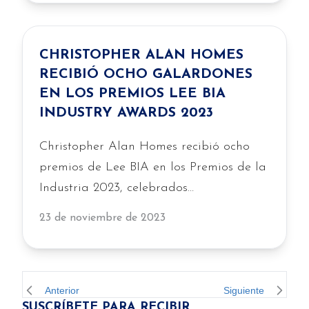
según los cierres de 2023. El constructor
de viviendas privado más grande del
suroeste de Florida cerró 569 viviendas
CHRISTOPHER ALAN HOMES
en 2023, un 26%…
RECIBIÓ OCHO GALARDONES
EN LOS PREMIOS LEE BIA
INDUSTRY AWARDS 2023
Christopher Alan Homes recibió ocho
premios de Lee BIA en los Premios de la
Industria 2023, celebrados
recientemente. Los Premios de la
23 de noviembre de 2023
Industria Lee BIA reconocen a los
profesionales de la construcción que
realizan contribuciones excepcionales a
la construcción de viviendas
Anterior
Siguiente
SUSCRÍBETE PARA RECIBIR