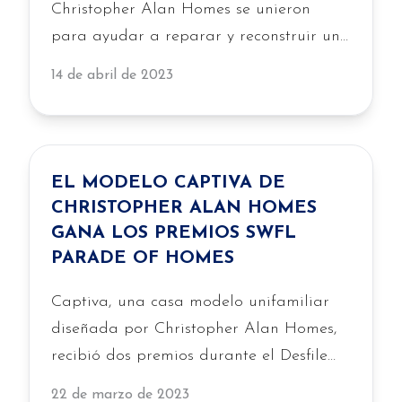
Christopher Alan Homes se unieron
para ayudar a reparar y reconstruir una
casa para un residente de Fort Myers de
14 de abril de 2023
20 años, lo que demuestra el
compromiso de la empresa con el
servicio comunitario y el apoyo a las
familias locales necesitadas.
EL MODELO CAPTIVA DE
CHRISTOPHER ALAN HOMES
GANA LOS PREMIOS SWFL
PARADE OF HOMES
Captiva, una casa modelo unifamiliar
diseñada por Christopher Alan Homes,
recibió dos premios durante el Desfile
Anual de Casas del Suroeste de Florida
22 de marzo de 2023