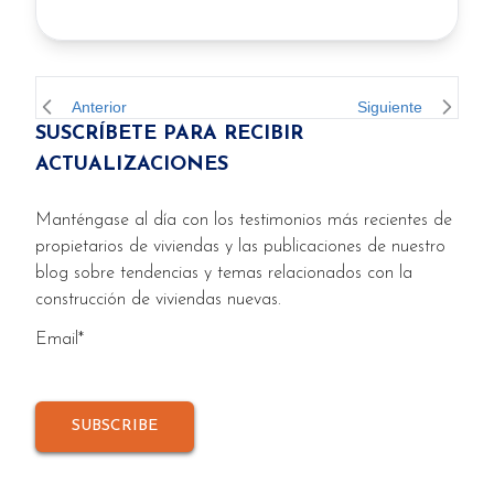
presentado por la Asociación de la
Industria de la Construcción de
Charlotte-DeSoto. Ubicado en The
Hammocks at West Port en Port
Anterior
Siguiente
SUSCRÍBETE PARA RECIBIR
Charlotte, el modelo decorado
ACTUALIZACIONES
profesionalmente recibió premios al
mejor exterior para […]
Manténgase al día con los testimonios más recientes de
propietarios de viviendas y las publicaciones de nuestro
blog sobre tendencias y temas relacionados con la
construcción de viviendas nuevas.
Email
*