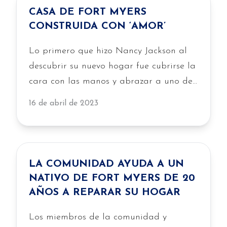
CASA DE FORT MYERS
CONSTRUIDA CON ‘AMOR’
Lo primero que hizo Nancy Jackson al
descubrir su nuevo hogar fue cubrirse la
cara con las manos y abrazar a uno de
sus nietos. «Me encanta», dijo con una
16 de abril de 2023
sonrisa de oreja a oreja mientras sus
familiares empujaban su silla de ruedas
de una habitación a otra…
LA COMUNIDAD AYUDA A UN
NATIVO DE FORT MYERS DE 20
AÑOS A REPARAR SU HOGAR
Los miembros de la comunidad y