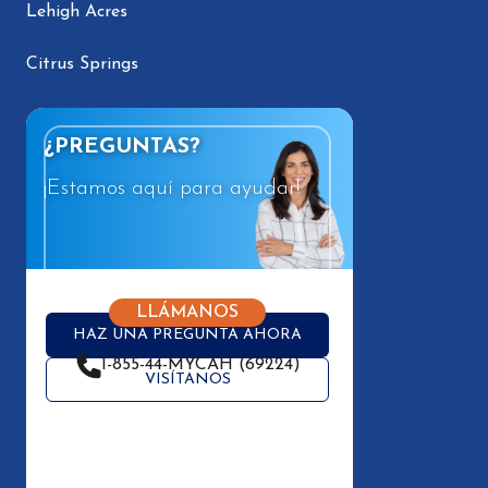
Lehigh Acres
Citrus Springs
¿PREGUNTAS?
¡Estamos aquí para ayudar!
LLÁMANOS
HAZ UNA PREGUNTA AHORA
1-855-44-MYCAH (69224)
VISÍTANOS