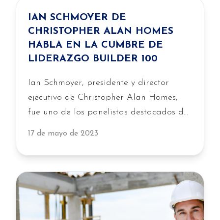
IAN SCHMOYER DE
CHRISTOPHER ALAN HOMES
HABLA EN LA CUMBRE DE
LIDERAZGO BUILDER 100
Ian Schmoyer, presidente y director
ejecutivo de Christopher Alan Homes,
fue uno de los panelistas destacados de
la Cumbre de liderazgo Builder 100 de
17 de mayo de 2023
2023, una conferencia anual que atrae
a los principales constructores de
viviendas, desarrolladores y líderes de la
industria del país.