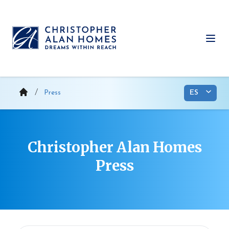
Saltar
al
contenido
Abri
Press
Christopher Alan Homes
Press