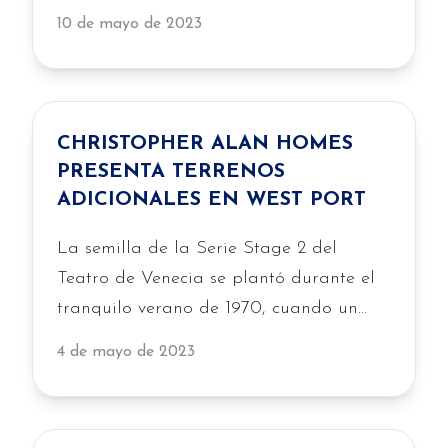
que tomemos a la ligera. Como empresa
10 de mayo de 2023
privada, nos enorgullecemos del trabajo
que realizamos y nos esforzamos al
máximo para garantizar que cada casa
quede impecable. Por eso, hemos
CHRISTOPHER ALAN HOMES
implementado nuestro proceso de
PRESENTA TERRENOS
control de […]
ADICIONALES EN WEST PORT
La semilla de la Serie Stage 2 del
Teatro de Venecia se plantó durante el
tranquilo verano de 1970, cuando un
pequeño grupo…
4 de mayo de 2023