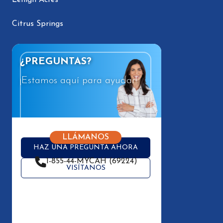
Lehigh Acres
Citrus Springs
¿PREGUNTAS?
¡Estamos aquí para ayudar!
LLÁMANOS
HAZ UNA PREGUNTA AHORA
1-855-44-MYCAH (69224)
VISÍTANOS