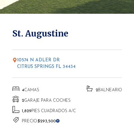
* Las altitudes pueden variar según la ubicación.
St. Augustine
10574 N ADLER DR
CITRUS SPRINGS FL 34434
4
CAMAS
2
BALNEARIO
2
GARAJE PARA COCHES
1,829
PIES CUADRADOS A/C
PRECIO:
$293,500