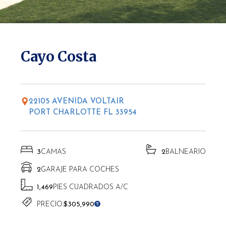
* Las altitudes pueden variar según la ubicación.
Cayo Costa
22105 AVENIDA VOLTAIR
PORT CHARLOTTE FL 33954
3
CAMAS
2
BALNEARIO
2
GARAJE PARA COCHES
1,469
PIES CUADRADOS A/C
PRECIO:
$305,990