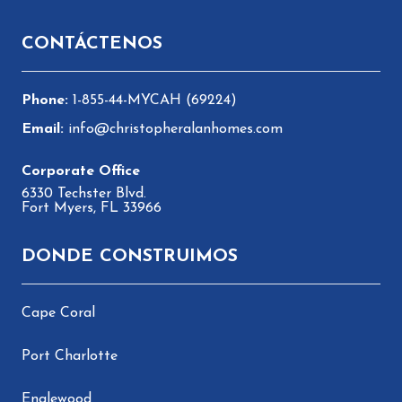
Pie de página
CONTÁCTENOS
1-855-44-MYCAH (69224)
info@christopheralanhomes.com
6330 Techster Blvd.
Fort Myers, FL 33966
DONDE CONSTRUIMOS
Cape Coral
Port Charlotte
Englewood