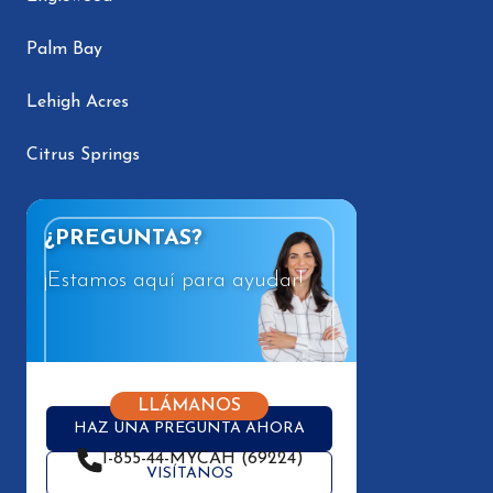
Palm Bay
Lehigh Acres
Citrus Springs
¿PREGUNTAS?
¡Estamos aquí para ayudar!
LLÁMANOS
HAZ UNA PREGUNTA AHORA
1-855-44-MYCAH (69224)
VISÍTANOS