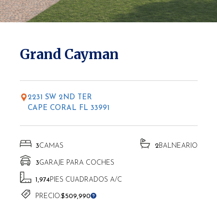
* Las altitudes pueden variar según la ubicación.
Grand Cayman
2231 SW 2ND TER
CAPE CORAL FL 33991
3
CAMAS
2
BALNEARIO
3
GARAJE PARA COCHES
1,974
PIES CUADRADOS A/C
PRECIO:
$509,990