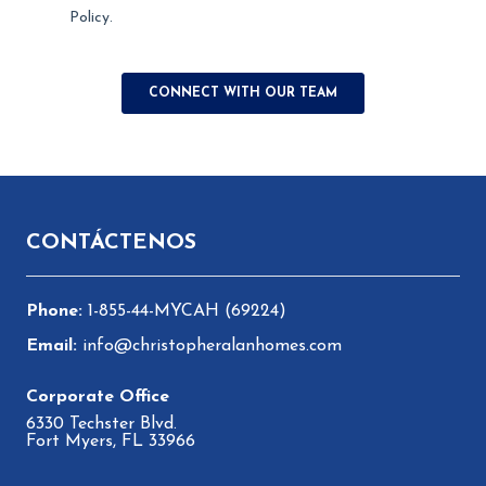
Pie de página
CONTÁCTENOS
1-855-44-MYCAH (69224)
info@christopheralanhomes.com
6330 Techster Blvd.
Fort Myers, FL 33966