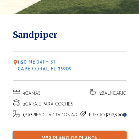
* Las altitudes pueden variar según la ubicación.
Sandpiper
1120 NE 34TH ST
CAPE CORAL FL 33909
4
CAMAS
2
BALNEARIO
2
GARAJE PARA COCHES
1,593
PIES CUADRADOS A/C
PRECIO:
$317,990
VER PLANO DE PLANTA