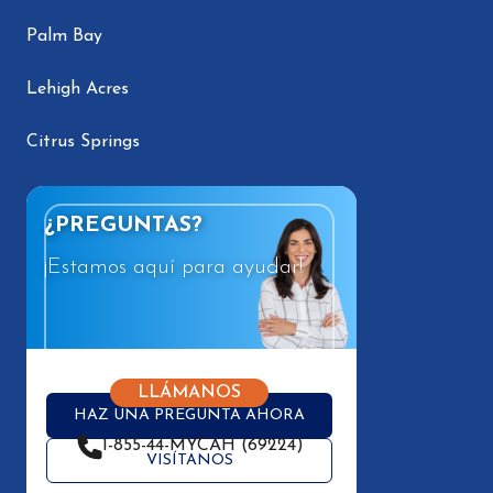
Palm Bay
Lehigh Acres
Citrus Springs
¿PREGUNTAS?
¡Estamos aquí para ayudar!
LLÁMANOS
HAZ UNA PREGUNTA AHORA
1-855-44-MYCAH (69224)
VISÍTANOS